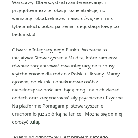
Warszawy. Dla wszystkich zainteresowanych
przygotowano z tej okazji różne atrakcje, np.
warsztaty rękodzielnicze, masaż dźwiękiem mis
tybetańskich, pokaz parzenia i degustacja kawy po
beduińsku!
Otwarcie Integracyjnego Punktu Wsparcia to
inicjatywa Stowarzyszenia Mudita, które zamierza
również zorganizować dwa integracyjne turnusy
wytchnieniowe dla rodzin z Polski i Ukrainy. Mamy,
ojcowie, opiekunki i opiekunowie osób z
niepełnosprawnościami będą mogli na nich złapać
oddech oraz zregenerować siły psychiczne i fizyczne.
Na platformie Pomagam.pl stowarzyszenie
uruchomiło już zbiórkę na ten cel. Można się do niej
dołożyć
tutaj
.
„Prawo do odpoczynku jest prawem każdego