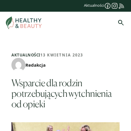
Przejdź
Aktualności
do
treści
Szuk
AKTUALNOŚCI
13 KWIETNIA 2023
Redakcja
Wsparcie dla rodzin
potrzebujących wytchnienia
od opieki