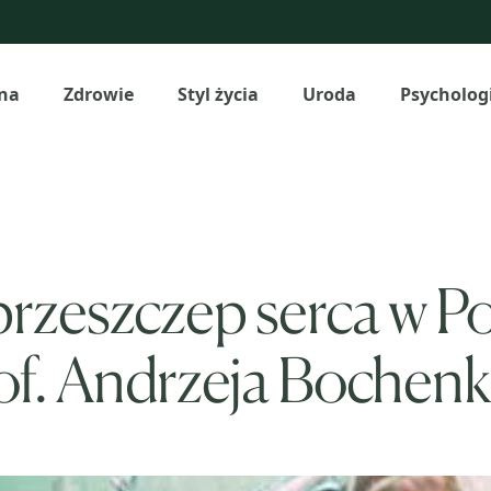
na
Zdrowie
Styl życia
Uroda
Psycholog
rzeszczep serca w Po
of. Andrzeja Bochen