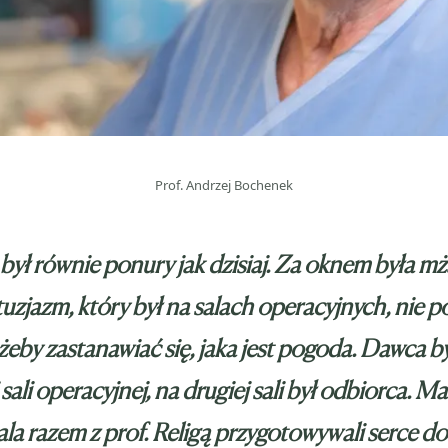
Prof. Andrzej Bochenek
był równie ponury jak dzisiaj. Za oknem była m
tuzjazm, który był na salach operacyjnych, nie p
 żeby zastanawiać się, jaka jest pogoda. Dawca b
 sali operacyjnej, na drugiej sali był odbiorca. M
a razem z prof. Religą przygotowywali serce do