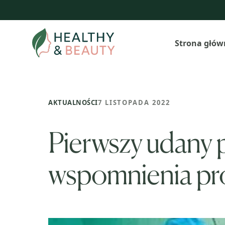
Przejdź
do
treści
Strona głów
AKTUALNOŚCI
7 LISTOPADA 2022
Pierwszy udany p
wspomnienia pr