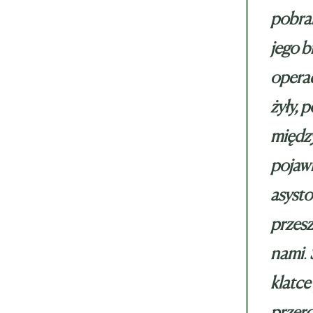
pobran
jego b
operac
żyły, 
między
pojawil
asyst
przesz
nami
.
klatce
przero