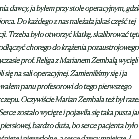
ia dawcy, ja byłem przy stole operacyjnym, gdzie
iorca. Do każdego z nas należała jakaś część tej
ji. Trzeba było otworzyć klatkę, skalibrować tęt
podłączyć chorego do krążenia pozaustrojoweg
czasie prof. Religa z Marianem Zembalą wycięli 
i się na sali operacyjnej. Zamieniliśmy się i ja
owałem panu profesorowi do tego pierwszego
czepu. Oczywiście Marian Zembala też był raze
Serce zostało wycięte i pojawiła się taka pusta j
 piersiowej, bardzo duża, bo serce pacjenta było
śnięte i niewydolne, a serce dawcy mniejsze. I