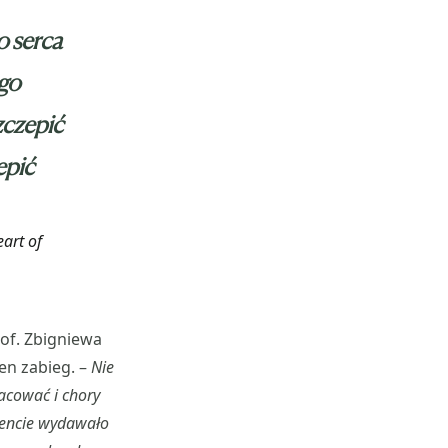
o serca
ego
zczepić
epić
art of
of. Zbigniewa
ten zabieg. –
Nie
racować i chory
mencie wydawało