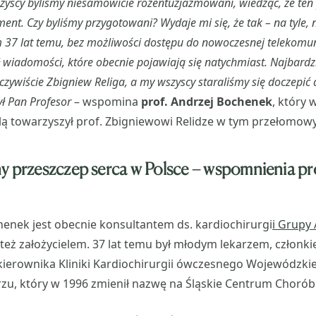
zyscy byliśmy niesamowicie rozentuzjazmowani, wiedząc, że ten 
ent. Czy byliśmy przygotowani? Wydaje mi się, że tak – na tyle, 
37 lat temu, bez możliwości dostępu do nowoczesnej telekomun
ł wiadomości, które obecnie pojawiają się natychmiast. Najbardzi
czywiście Zbigniew Religa, a my wszyscy staraliśmy się doczepić
ył Pan Profesor
– wspomina
prof. Andrzej Bochenek
, który 
 towarzyszył prof. Zbigniewowi Relidze w tym przełomow
y przeszczep serca w Polsce – wspomnienia pr
henek jest obecnie konsultantem ds. kardiochirurgi
i Grupy
ł też założycielem. 37 lat temu był młodym lekarzem, członk
 kierownika Kliniki Kardiochirurgii ówczesnego Wojewódzk
rzu, który w 1996 zmienił nazwę na Śląskie Centrum Chorób