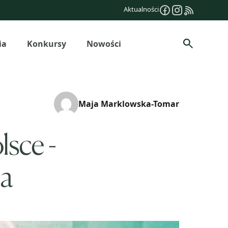
Aktualności
ia
Konkursy
Nowości
Szukaj
Maja Marklowska-Tomar
lsce -
ka