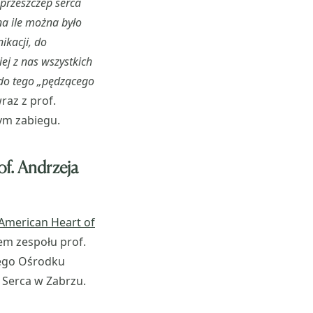
przeszczep serca
na ile można było
ikacji, do
ej z nas wszystkich
 do tego „pędzącego
wraz z prof.
ym zabiegu.
of. Andrzeja
 American Heart of
iem zespołu prof.
iego Ośrodku
 Serca w Zabrzu.