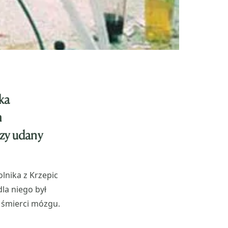
ka
m
szy udany
lnika z Krzepic
la niego był
śmierci mózgu.