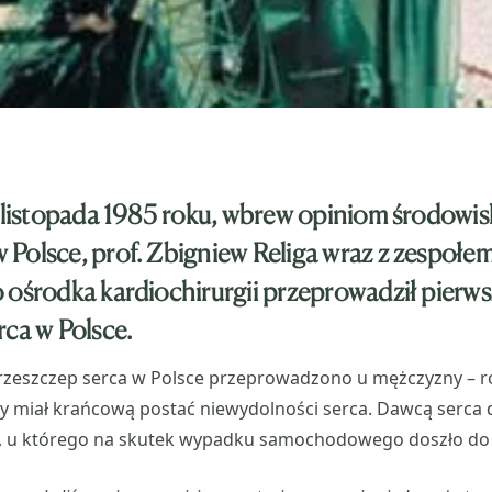
5 listopada 1985 roku, wbrew opiniom środowis
Polsce, prof. Zbigniew Religa wraz z zespołe
 ośrodka kardiochirurgii przeprowadził pierw
rca w Polsce.
rzeszczep serca w Polsce przeprowadzono u mężczyzny – ro
tóry miał krańcową postać niewydolności serca. Dawcą serca d
 u którego na skutek wypadku samochodowego doszło do 