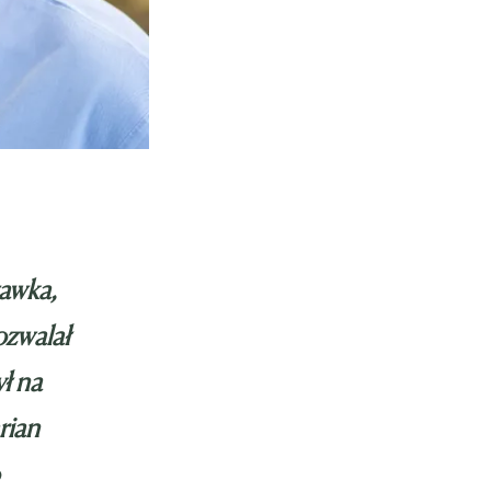
żawka,
ozwalał
ył na
arian