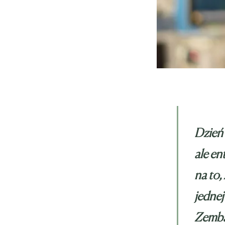
Dzień 
ale en
na to,
jednej
Zembal