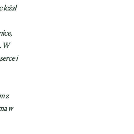
 leżał
nice,
o. W
serce i
m z
ama w