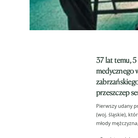
37 lat temu, 
medycznego w 
zabrzańskiego
przeszczep se
Pierwszy udany p
(woj. śląskie), k
młody mężczyzna,