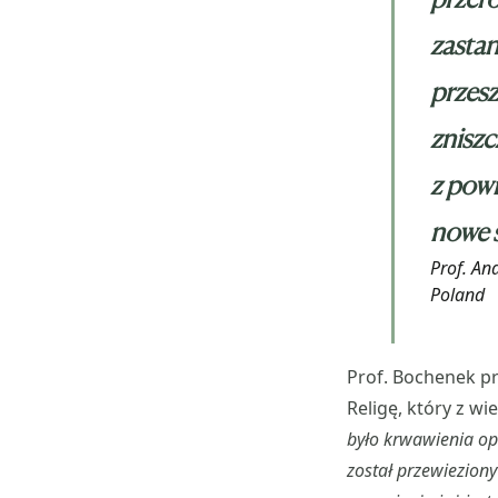
zastan
przesz
zniszc
z powr
nowe s
Prof. An
Poland
Prof. Bochenek pr
Religę, który z wi
było krwawienia ope
został przewiezion