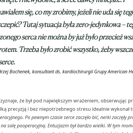
awiałem się, co my zrobimy, jeżeli nie uda się teg
czepić? Tutaj sytuacja była zero-jedynkowa – t
zonego serca nie można by już było przecież ws
otem. Trzeba było zrobić wszystko, żeby wszcz
erce.
drzej Bochenek, konsultant ds. kardiochirurgii Grupy American He
zyznaje, że był pod największym wrażeniem, obserwując pr
elką precyzją i bez niepotrzebnego stresu idealnie wykonał 
racyjnego. Po pewnym czasie serce zaczęło bić, nerki zaczęły p
y na salę pooperacyjną. Entuzjazm był bardzo wielki. W tym mo