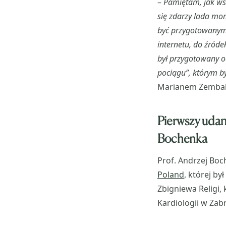
–
Pamiętam, jak ws
się zdarzy lada mom
być przygotowanym 
internetu, do źróde
był przygotowany o
pociągu”, którym b
Marianem Zembalą
Pierwszy udan
Bochenka
Prof. Andrzej Boc
Poland
, której by
Zbigniewa Religi,
Kardiologii w Zab