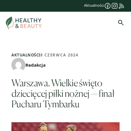
Przejdź
Aktualności
do
treści
Szuk
AKTUALNOŚCI
8 CZERWCA 2024
Redakcja
Warszawa. Wielkie święto
dziecięcej piłki nożnej — finał
Pucharu Tymbarku