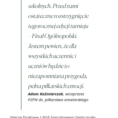
szkolnych. Przed nami
ostateczne rozstrzygnięcie
tegorocznej edycji turnieju
– Finał Ogólnopolski.
Jestem pewien, że dla
wszystkich uczennic i
uczniów będzie to
niezapomniana przygoda,
pełna piłkarskich emocji.
Adam Kaźmierczak
, wiceprezes
PZPN ds. piłkarstwa amatorskiego
Mecze finałowe z PGE Narodowego będą miały