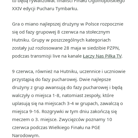
to będą rywalizować finaliści Finału Ogólnopolskiego
XXIV edycji Pucharu Tymbarku.
Gra o miano najlepszej drużyny w Polsce rozpocznie
się od fazy grupowej 8 czerwca na stołecznym
Hutniku. Grupy w poszczególnych kategoriach
zostały już rozlosowane 28 maja w siedzibie PZPN,
podczas transmisji live na kanale
Łączy Nas Piłka TV
.
9 czerwca, również na Hutniku, uczennice i uczniowie
przystąpią do fazy pucharowej. Dwie najlepsze
drużyny z grup awansują do fazy pucharowej i będą
walczyły o miejsca 1-8, natomiast zespoły, które
uplasują się na miejscach 3-4 w grupach, zawalczą o
miejsca 9-16. Rozgrywki w tym dniu zakończą się
meczem o 3. miejsce. Zwycięzców poznamy 10
czerwca podczas Wielkiego Finału na PGE
Narodowym.