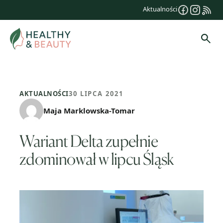
Przejdź
Aktualności
do
treści
Szuk
AKTUALNOŚCI
30 LIPCA 2021
Maja Marklowska-Tomar
Wariant Delta zupełnie
zdominował w lipcu Śląsk