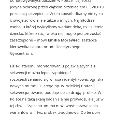
odnotowywanych zakażeń w Polsce. Najlepszą i
jedyną ochroną przed ciężkim przebiegiem COVID-19
pozostają szczepienia. W ten sposób dbamy nie tylko
o swoje zdrowie, ale także o innych. Najmłodsza
osoba, u której wykryliśmy wariant delta, to 11-letnie
dziecko, które z racji wieku nie mogło jeszcze zostać
zaszczepione – mówi
Emilia Morawiec
, zastępca
kierownika Laboratorium Genetycznego
Gyncentrum.
Dzięki stałemu monitorowaniu pojawiających się
sekwencji można lepiej zapobiegać
rozprzestrzenianiu się wirusa i identyfikować ogniska
nowych mutacji. Dlatego np. w Wielkiej Brytanii
sekwencjonowaniu poddaje się co drugą próbkę. W
Polsce na taką skalę badań się nie prowadzi, ale już w
tej chwili Gyncentrum ma możliwość sprawdzania
wariantów w 4 tys. próbek tygodniowo. Do tej pory