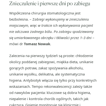
Znieczulenie i pierwsze dni po zabiegu
Współczesna chirurgia stomatologiczna jest
bezbolesna. – Z
abiegi wykonujemy w znieczuleniu
miejscowym, więc w trakcie ich wykonywania pacjent
nie odczuwa żadnego bólu. Po zabiegu spodziewamy
się umiarkowanego obrzęku i tkliwości przez 1–3 dni
–
mówi dr
Tomasz Nowak
.
Zalecenia na pierwszy tydzień są proste: chłodzenie
okolicy poddanej zabiegowi, miękka dieta, unikanie
gorących potraw, zakaz spożywania alkoholu,
unikanie wysiłku, delikatna, ale systematyczna
higiena. Antybiotyk włącza się tylko przy konkretnych
wskazaniach. Tempo rekonwalescencji zależy także
od nawyków pacjenta: kluczowe są dobra higiena,
niepalenie i kontrola chorób ogólnych, takich jak
cukrzyca. Gojenie monitoruje się klinicznie i