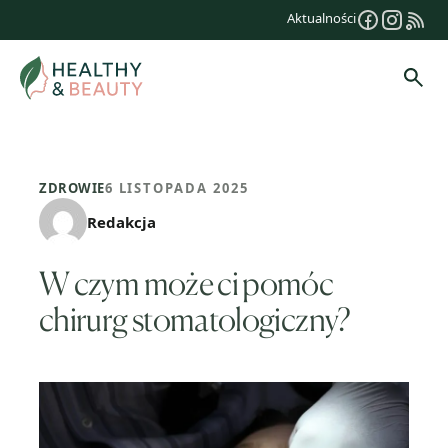
Przejdź
Aktualności
do
treści
Szuk
ZDROWIE
6 LISTOPADA 2025
Redakcja
W czym może ci pomóc
chirurg stomatologiczny?