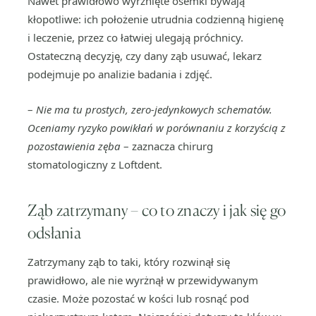
Nawet prawidłowo wyrżnięte ósemki bywają
kłopotliwe: ich położenie utrudnia codzienną higienę
i leczenie, przez co łatwiej ulegają próchnicy.
Ostateczną decyzję, czy dany ząb usuwać, lekarz
podejmuje po analizie badania i zdjęć.
–
Nie ma tu prostych, zero-jedynkowych schematów.
Oceniamy ryzyko powikłań w porównaniu z korzyścią z
pozostawienia zęba
– zaznacza chirurg
stomatologiczny z Loftdent.
Ząb zatrzymany – co to znaczy i jak się go
odsłania
Zatrzymany ząb to taki, który rozwinął się
prawidłowo, ale nie wyrżnął w przewidywanym
czasie. Może pozostać w kości lub rosnąć pod