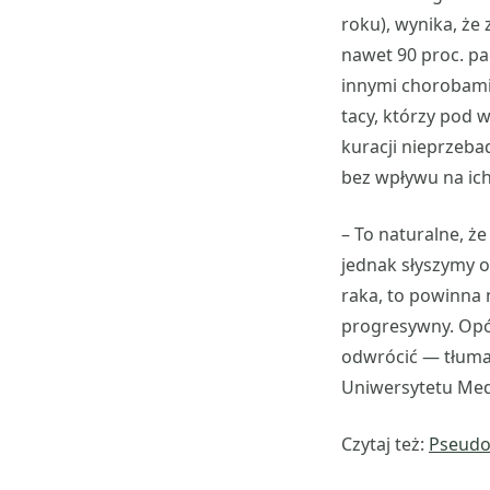
roku), wynika, że
nawet 90 proc. pa
innymi chorobami.
tacy, którzy pod 
kuracji nieprzeba
bez wpływu na ich 
– To naturalne, ż
jednak słyszymy o
raka, to powinna
progresywny. Opóźn
odwrócić — tłum
Uniwersytetu Me
Czytaj też:
Pseudon