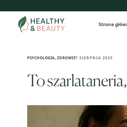
Przejdź
do
treści
Strona głów
PSYCHOLOGIA
,
ZDROWIE
7 SIERPNIA 2025
To szarlataneria