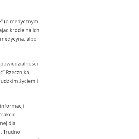
e” (o medycznym
jąc krocie na ich
o medycyna, albo
dpowiedzialności
ić” Rzecznika
 ludzkim życiem i
 informacji
trakcie
nej dla
h. Trudno