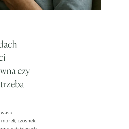
odach
ci
ywna czy
 trzeba
 kwasu
 moreli, czosnek,
omo działających,