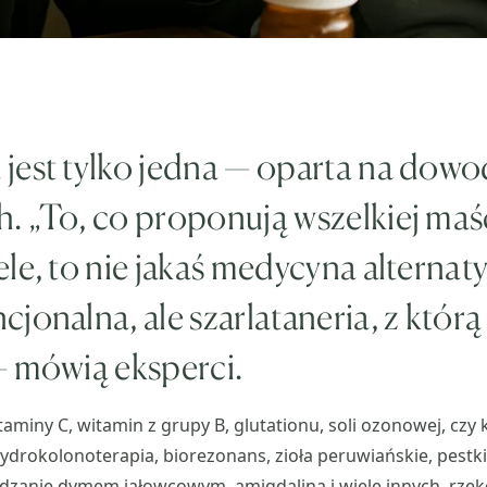
jest tylko jedna — oparta na dow
. „To, co proponują wszelkiej maś
le, to nie jakaś medycyna alternat
jonalna, ale szarlataneria, z którą
— mówią eksperci.
aminy C, witamin z grupy B, glutationu, soli ozonowej, czy
ydrokolonoterapia, biorezonans, zioła peruwiańskie, pestki
adzanie dymem jałowcowym, amigdalina i wiele innych, rzek