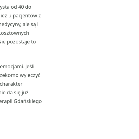
ysta od 40 do
ież u pacjentów z
edycyny, ale są i
 kosztownych
ie pozostaje to
emocjami. Jeśli
 rzekomo wyleczyć
 charakter
ie da się już
oterapii Gdańskiego