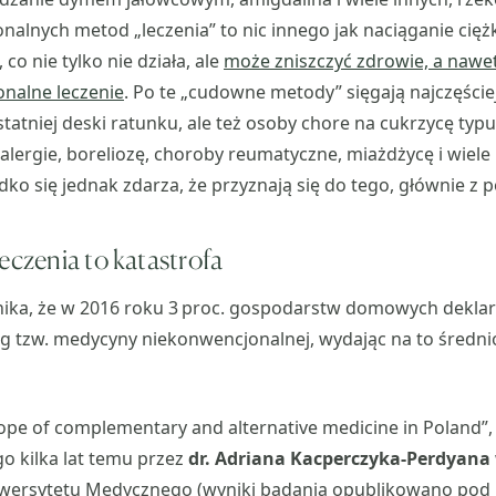
nalnych metod „leczenia” to nic innego jak naciąganie cięż
 co nie tylko nie działa, ale
może zniszczyć zdrowie, a nawet 
nalne leczenie
. Po te „cudowne metody” sięgają najczęście
tatniej deski ratunku, ale też osoby chore na cukrzycę typu
, alergie, boreliozę, choroby reumatyczne, miażdżycę i wiel
dko się jednak zdarza, że przyznają się do tego, głównie z
eczenia to katastrofa
ika, że w 2016 roku 3 proc. gospodarstw domowych dekla
ug tzw. medycyny niekonwencjonalnej, wydając na to średnio
ope of complementary and alternative medicine in Poland”,
 kilka lat temu przez
dr. Adriana Kacperczyka-Perdyana
wersytetu Medycznego (wyniki badania opublikowano pod 