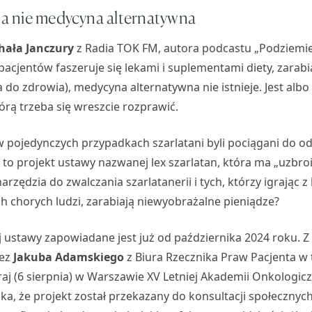
, a nie medycyna alternatywna
hała Janczury
z Radia TOK FM, autora podcastu „Podziemi
pacjentów faszeruje się lekami i suplementami diety, zarabia
a do zdrowia), medycyna alternatywna nie istnieje. Jest alb
tórą trzeba się wreszcie rozprawić.
 w pojedynczych przypadkach szarlatani byli pociągani do o
i to projekt ustawy nazwanej lex szarlatan, która ma „uzbro
rzędzia do zwalczania szarlatanerii i tych, którzy igrając z
h chorych ludzi, zarabiają niewyobrażalne pieniądze?
ej ustawy zapowiadane jest już od października 2024 roku. Z
zez
Jakuba Adamskiego
z Biura Rzecznika Praw Pacjenta w 
aj (6 sierpnia) w Warszawie XV Letniej Akademii Onkologicz
ka, że projekt został przekazany do konsultacji społecznyc