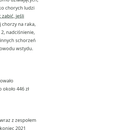
ko chorych ludzi
zabić, jeśli
j chorzy na raka,
 2, nadciśnienie,
e innych schorzeń
 powodu wstydu.
rowało
 około 446 zł
wraz z zespołem
koniec 2021