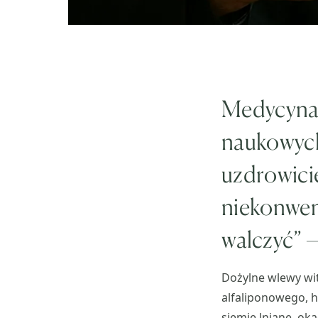
Medycyna 
naukowych
uzdrowicie
niekonwenc
walczyć” 
Dożylne wlewy wit
alfaliponowego, h
siemię lniane, ok