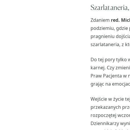
Szarlataneria
Zdaniem
red. Mic
podziemiu, gdzie 
pragnieniu dojści
szarlataneria, z k
Do tej pory tylko
karnej. Czy zmien
Praw Pacjenta w na
grając na emocjac
Wejście w życie t
przekazanych pr
rozpoczętej wczor
Dziennikarzy wyni