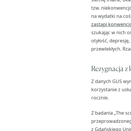
tzw. niekonwencjo
na wydatki na coś,
zastąpi konwencjo
szukając w nich os
otyłość, depresję
przewlekłych. Rza
Rezygnacja z l
Z danych GUS wyn
korzystanie z usł
rocznie.
Z badania „The sc
przeprowadzonego
z Gdańskiego Uni