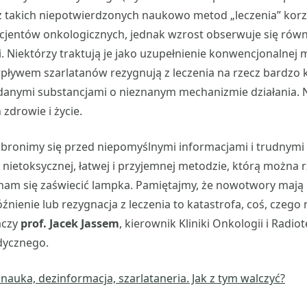
 z takich niepotwierdzonych naukowo metod „leczenia” korz
cjentów onkologicznych, jednak wzrost obserwuje się równ
 Niektórzy traktują je jako uzupełnienie konwencjonalnej m
wpływem szarlatanów rezygnują z leczenia na rzecz bardzo
danymi substancjami o nieznanym mechanizmie działania. N
zdrowie i życie.
e bronimy się przed niepomyślnymi informacjami i trudnymi 
 nietoksycznej, łatwej i przyjemnej metodzie, którą można
 nam się zaświecić lampka. Pamiętajmy, że nowotwory mają
ienie lub rezygnacja z leczenia to katastrofa, coś, czego n
aczy
prof. Jacek Jassem
, kierownik Kliniki Onkologii i Radi
dycznego.
auka, dezinformacja, szarlataneria. Jak z tym walczyć?