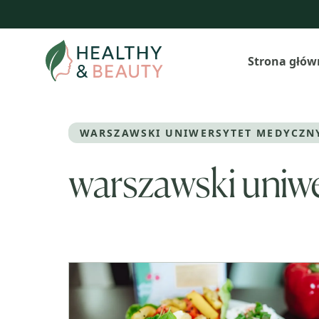
Przejdź
do
treści
Strona głów
WARSZAWSKI UNIWERSYTET MEDYCZN
warszawski uniw