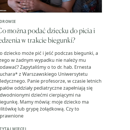
DROWIE
o można podać dziecku do picia i
edzenia w trakcie biegunki?
o dziecko może pić i jeść podczas biegunki, a
zego w żadnym wypadku nie należy mu
odawać? Zapytaliśmy o to dr. hab. Ernesta
uchara* z Warszawskiego Uniwersytetu
edycznego. Panie profesorze, w czasie letnich
pałów oddziały pediatryczne zapełniają się
dwodnionymi dziećmi cierpiącymi na
iegunkę. Mamy mówią: moje dziecko ma
elitówkę lub grypę żołądkową. Czy to
prawnione
ZYTAJ WIĘCEJ