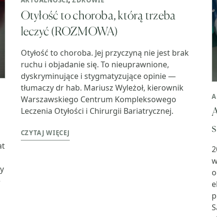
AKTUALNOŚCI
,
ZDROWIE
Otyłość to choroba, którą trzeba
leczyć (ROZMOWA)
Otyłość to choroba. Jej przyczyną nie jest brak
ruchu i objadanie się. To nieuprawnione,
dyskryminujące i stygmatyzujące opinie —
tłumaczy dr hab. Mariusz Wyleżoł, kierownik
A
Warszawskiego Centrum Kompleksowego
A
Leczenia Otyłości i Chirurgii Bariatrycznej.
s
CZYTAJ WIĘCEJ
at
2
w
y
o
e
e
p
S