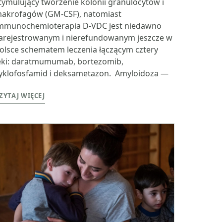
tymulujący tworzenie kolonii granulocytów i
akrofagów (GM-CSF), natomiast
mmunochemioterapia D-VDC jest niedawno
arejestrowanym i nierefundowanym jeszcze w
olsce schematem leczenia łączącym cztery
eki: daratmumumab, bortezomib,
yklofosfamid i deksametazon. Amyloidoza —
ZYTAJ WIĘCEJ