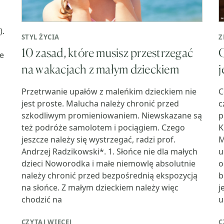
).
STYL ŻYCIA
Z
10 zasad, które musisz przestrzegać
C
ie
na wakacjach z małym dzieckiem
j
Przetrwanie upałów z maleńkim dzieckiem nie
C
jest proste. Malucha należy chronić przed
c
szkodliwym promieniowaniem. Niewskazane są
p
też podróże samolotem i pociągiem. Czego
K
jeszcze należy się wystrzegać, radzi prof.
M
Andrzej Radzikowski*. 1. Słońce nie dla małych
u
dzieci Noworodka i małe niemowlę absolutnie
o
należy chronić przed bezpośrednią ekspozycją
b
na słońce. Z małym dzieckiem należy więc
j
chodzić na
u
CZYTAJ WIĘCEJ
C