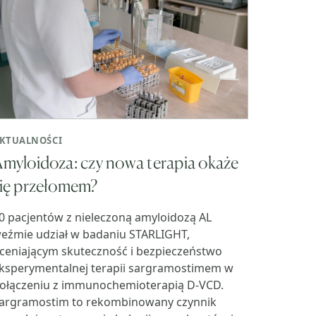
KTUALNOŚCI
myloidoza: czy nowa terapia okaże
ię przełomem?
0 pacjentów z nieleczoną amyloidozą AL
eźmie udział w badaniu STARLIGHT,
ceniającym skuteczność i bezpieczeństwo
ksperymentalnej terapii sargramostimem w
ołączeniu z immunochemioterapią D-VCD.
argramostim to rekombinowany czynnik