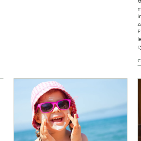
s
m
i
z
P
l
c
C