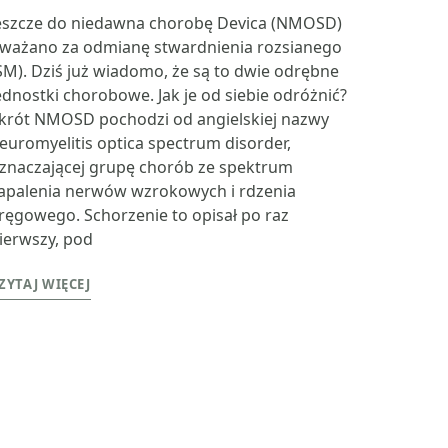
eszcze do niedawna chorobę Devica (NMOSD)
ważano za odmianę stwardnienia rozsianego
SM). Dziś już wiadomo, że są to dwie odrębne
ednostki chorobowe. Jak je od siebie odróżnić?
krót NMOSD pochodzi od angielskiej nazwy
euromyelitis optica spectrum disorder,
znaczającej grupę chorób ze spektrum
apalenia nerwów wzrokowych i rdzenia
ręgowego. Schorzenie to opisał po raz
ierwszy, pod
ZYTAJ WIĘCEJ