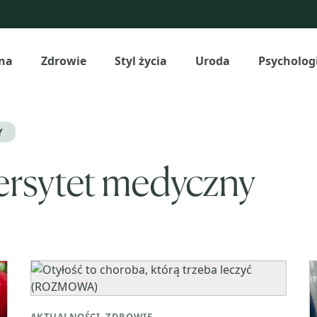
na
Zdrowie
Styl życia
Uroda
Psycholog
Y
ersytet medyczny