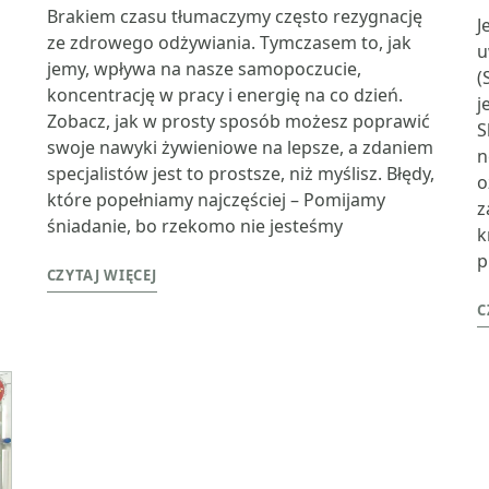
Brakiem czasu tłumaczymy często rezygnację
J
ze zdrowego odżywiania. Tymczasem to, jak
u
jemy, wpływa na nasze samopoczucie,
(
koncentrację w pracy i energię na co dzień.
j
Zobacz, jak w prosty sposób możesz poprawić
S
swoje nawyki żywieniowe na lepsze, a zdaniem
n
specjalistów jest to prostsze, niż myślisz. Błędy,
o
które popełniamy najczęściej – Pomijamy
z
śniadanie, bo rzekomo nie jesteśmy
k
p
CZYTAJ WIĘCEJ
C