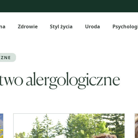
na
Zdrowie
Styl życia
Uroda
Psycholog
CZNE
two alergologiczne