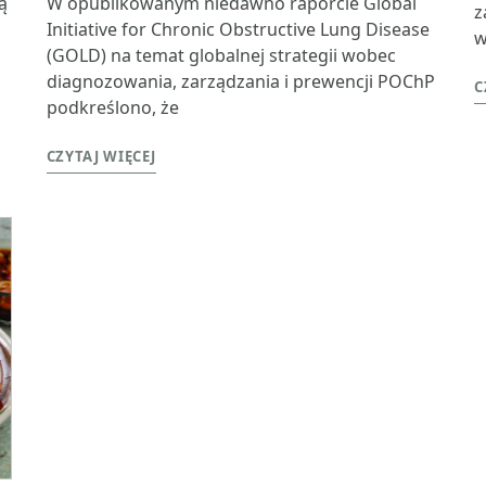
ą
W opublikowanym niedawno raporcie Global
z
Initiative for Chronic Obstructive Lung Disease
w
(GOLD) na temat globalnej strategii wobec
diagnozowania, zarządzania i prewencji POChP
C
podkreślono, że
CZYTAJ WIĘCEJ