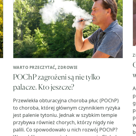
Z
C
WARTO PRZECZYTAĆ
,
ZDROWIE
POChP zagrożeni są nie tylko
palacze. Kto jeszcze?
A
p
Przewlekła obturacyjna choroba płuc (POChP)
g
to choroba, której głównym czynnikiem ryzyka
p
jest palenie tytoniu. Jednak w szybkim tempie
p
przybywa również chorych, którzy nigdy nie
w
palili. Co spowodowało u nich rozwój POChP?
b