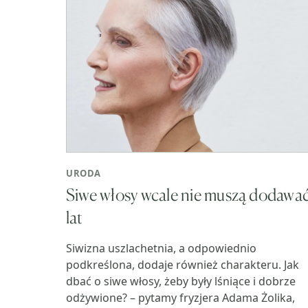
URODA
Siwe włosy wcale nie muszą dodawa
lat
Siwizna uszlachetnia, a odpowiednio
podkreślona, dodaje również charakteru. Jak
dbać o siwe włosy, żeby były lśniące i dobrze
odżywione? – pytamy fryzjera Adama Żolika,