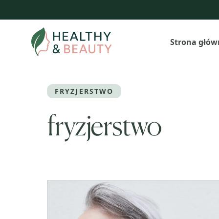
Przejdź
do
treści
Strona głów
FRYZJERSTWO
fryzjerstwo