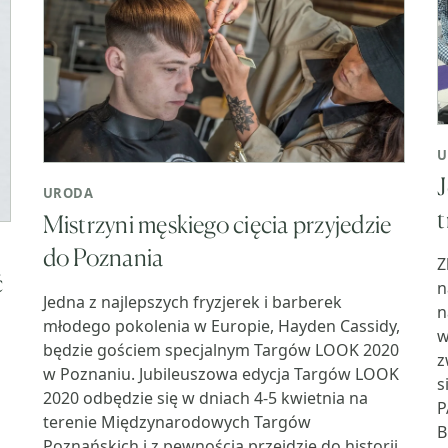
U
J
URODA
t
Mistrzyni męskiego cięcia przyjedzie
do Poznania
Z
ć
n
Jedna z najlepszych fryzjerek i barberek
n
młodego pokolenia w Europie, Hayden Cassidy,
w
będzie gościem specjalnym Targów LOOK 2020
z
w Poznaniu. Jubileuszowa edycja Targów LOOK
s
2020 odbędzie się w dniach 4-5 kwietnia na
P
terenie Międzynarodowych Targów
B
Poznańskich i z pewnością przejdzie do historii.