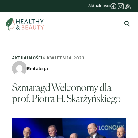
Przejdź
Aktualności
do
treści
Szuk
AKTUALNOŚCI
4 KWIETNIA 2023
Redakcja
Szmaragd Welconomy dla
prof. Piotra H. Skarżyńskiego