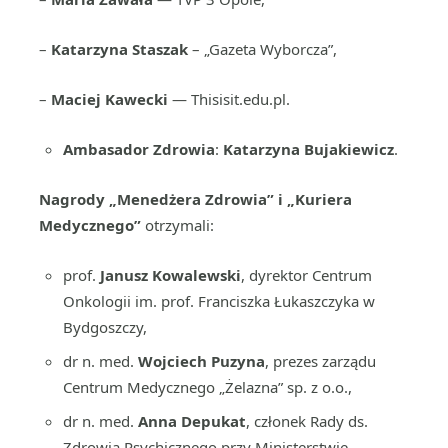
–
Katarzyna Staszak
– „Gazeta Wyborcza”,
–
Maciej Kawecki
— Thisisit.edu.pl.
Ambasador Zdrowia
:
Katarzyna Bujakiewicz
.
Nagrody „Menedżera Zdrowia” i „Kuriera
Medycznego”
otrzymali:
prof.
Janusz Kowalewski
, dyrektor Centrum
Onkologii im. prof. Franciszka Łukaszczyka w
Bydgoszczy,
dr n. med.
Wojciech Puzyna
, prezes zarządu
Centrum Medycznego „Żelazna” sp. z o.o.,
dr n. med.
Anna Depukat
, członek Rady ds.
Zdrowia Psychicznego przy Ministerstwie