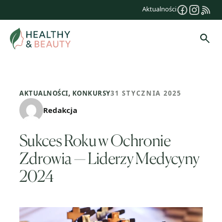
Przejdź
Aktualności
do
treści
Szuk
AKTUALNOŚCI
,
KONKURSY
31 STYCZNIA 2025
Redakcja
Sukces Roku w Ochronie
Zdrowia — Liderzy Medycyny
2024