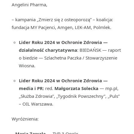
Angelini Pharma,
– kampania „Zmierz się z osteoporozą” – koalicja:
fundacja MY Pacjenci, Amgen, LEK-AM, Polmlek.
Lider Roku 2024 w Ochronie Zdrowia —
działalność charytatywna
: BIEDAŃSK — raport
o biedzie — Szlachetna Paczka / Stowarzyszenie
Wiosna.
Lider Roku 2024 w Ochronie Zdrowia —
media i PR:
red.
Małgorzata Solecka
— mp.pl,
„Służba Zdrowia”, „Tygodnik Powszechny”, „Puls”
– OIL Warszawa.
Wyróżnienia:
–
Maria Zawała
— TVP 3 Opole,