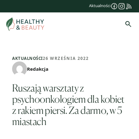
Przejdź
Aktualności
do
treści
Szuk
AKTUALNOŚCI
26 WRZEŚNIA 2022
Redakcja
Ruszają warsztaty z
psychoonkologiem dla kobiet
z rakiem piersi. Za darmo, w 5
miastach