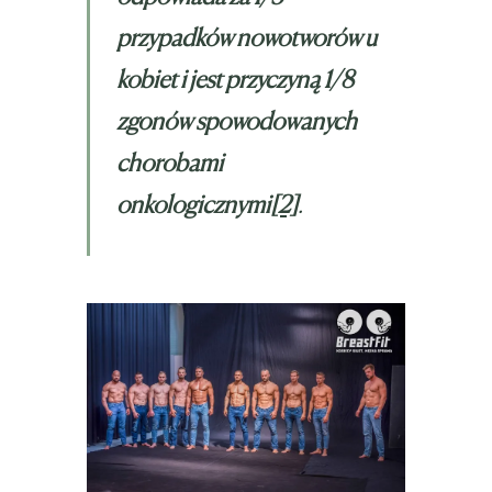
przypadków nowotworów u
kobiet i jest przyczyną 1/8
zgonów spowodowanych
chorobami
onkologicznymi
[2]
.