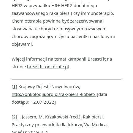
HER2 w przypadku HR+ HER2-dodatniego
zaawansowanego raka piersi) czy immunoterapię.
Chemioterapia powinna być zarezerwowana i
stosowana u chorych z masywnym rozsiewem
choroby zagrażającym życiu pacjentki i nasilonymi
objawami.
Więcej informacji na temat kampanii BreastFit na
stronie
breastfit.onkocafe.pl
.
[1]
Krajowy Rejestr Nowotworów,
http://onkologia.org.pl/rak-piersi-kobiet/
[data
dostępu: 12.07.2022]
[2]
J. Jassem, M. Krzakowski (red.), Rak piersi.
Praktyczny przewodnik dla lekarzy, Via Medica,
Gdańsk 2019, s. 1.