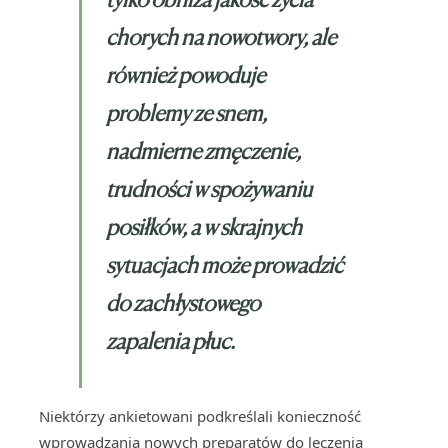
chorych na nowotwory, ale
również powoduje
problemy ze snem,
nadmierne zmęczenie,
trudności w spożywaniu
posiłków, a w skrajnych
sytuacjach może prowadzić
do zachłystowego
zapalenia płuc.
Niektórzy ankietowani podkreślali konieczność
wprowadzania nowych preparatów do leczenia