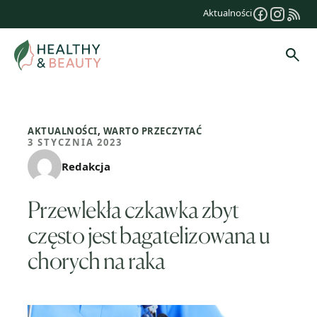
Przejdź
Aktualności
do
treści
Szuk
AKTUALNOŚCI
,
WARTO PRZECZYTAĆ
3 STYCZNIA 2023
Redakcja
Przewlekła czkawka zbyt
często jest bagatelizowana u
chorych na raka