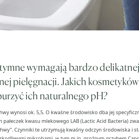
ntymne wymagają bardzo delikatnej
ej pielęgnacji. Jakich kosmetyków
burzyć ich naturalnego pH?
wy wynosi ok. 5,5. O kwaśne środowisko dba jej specyficz
m pałeczek kwasu mlekowego LAB (Lactic Acid Bacteria) zw
wy”. Czynniki te utrzymują kwaśny odczyn środowiska i st
zkodliwymi mikrobami, w tym m.in. groźnym grzybem Candi