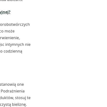
yjnej?
horobotwórczych
 co może
rwienienie,
jsc intymnych nie
 o codzienną
 stanowią one
. Podrażnienia
uktów, stosuj te
zystą bieliznę.