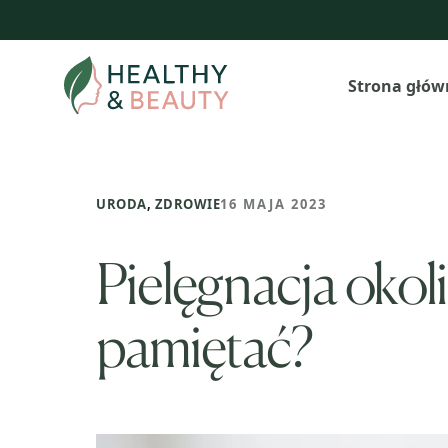
Przejdź
do
treści
Strona głów
URODA
,
ZDROWIE
16 MAJA 2023
Pielęgnacja okol
pamiętać?