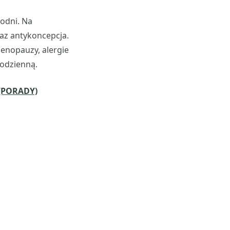
podni. Na
az antykoncepcja.
enopauzy, alergie
codzienną.
 (PORADY)