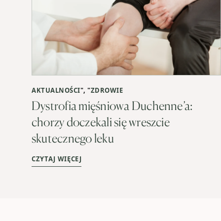
AKTUALNOŚCI
", "
ZDROWIE
Dystrofia mięśniowa Duchenne’a:
chorzy doczekali się wreszcie
skutecznego leku
CZYTAJ WIĘCEJ