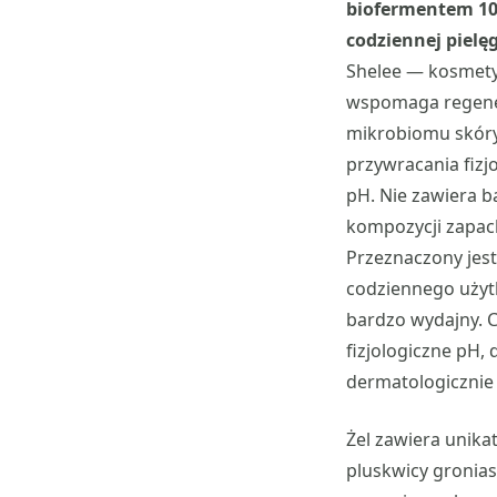
biofermentem 1
codziennej pielę
Shelee — kosmety
wspomaga regene
mikrobiomu skóry
przywracania fizj
pH. Nie zawiera b
kompozycji zapac
Przeznaczony jest
codziennego użytk
bardzo wydajny. 
fizjologiczne pH,
dermatologicznie 
Żel zawiera unik
pluskwicy gronias