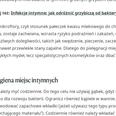
j też:
Infekcje intymne: jak odróżnić grzybiczą od bakter
kroflory, czyli stosunek pałeczek kwasu mlekowego do c
 zostaje zachwiana, wzrasta ryzyko podrażnień i zakażeń,
żliwych dolegliwości, takich jak swędzenie, pieczenie, zacze
nawet przewlekłe stany zapalne. Dlatego do pielęgnacji mie
kłych mydeł, lecz specjalistycznych kosmetyków oraz dbać
giena miejsc intymnych
ależy myć codziennie. Do tego celu nie używaj gąbek, gdyż
o dla rozwoju bakterii. Ogranicz również kąpiele w wannie
odować zapachowe wkładki (jeżeli używasz tego typu prod
hającego materiału”). Codziennie również należy wkładać c