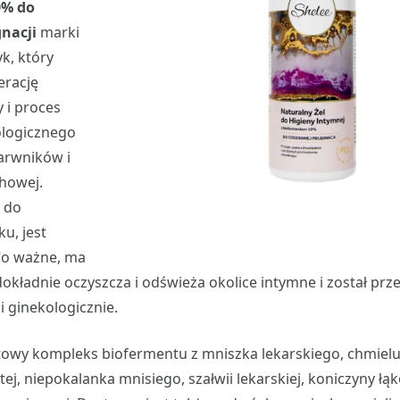
0% do
gnacji
marki
k, który
rację
 i proces
ologicznego
arwników i
howej.
 do
u, jest
Co ważne, ma
 dokładnie oczyszcza i odświeża okolice intymne i został pr
i ginekologicznie.
atowy kompleks biofermentu z mniszka lekarskiego, chmiel
tej, niepokalanka mnisiego, szałwii lekarskiej, koniczyny łą