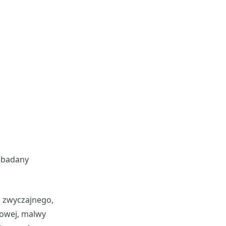
zebadany
u zwyczajnego,
kowej, malwy