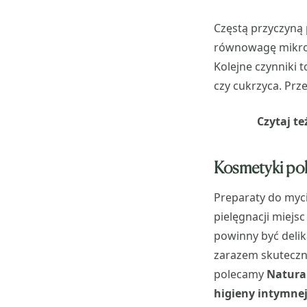
Częstą przyczyną p
równowagę mikrof
Kolejne czynniki 
czy cukrzyca. Prz
Czytaj te
Kosmetyki pol
Preparaty do myci
pielęgnacji miejs
powinny być delik
zarazem skuteczn
polecamy
Natural
higieny intymnej