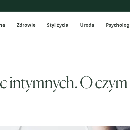
na
Zdrowie
Styl życia
Uroda
Psycholog
ic intymnych. O czym