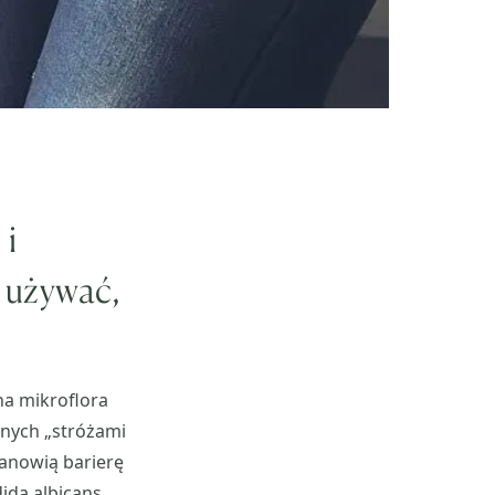
 i
 używać,
na mikroflora
anych „stróżami
anowią barierę
da albicans.