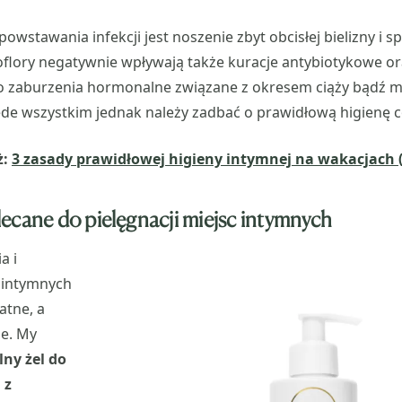
owstawania infekcji jest noszenie zbyt obcisłej bielizny i s
lory negatywnie wpływają także kuracje antybiotykowe or
to zaburzenia hormonalne związane z okresem ciąży bądź m
ede wszystkim jednak należy zadbać o prawidłową higienę 
ż:
3 zasady prawidłowej higieny intymnej na wakacjach
ecane do pielęgnacji miejsc intymnych
a i
c intymnych
atne, a
e. My
ny żel do
 z