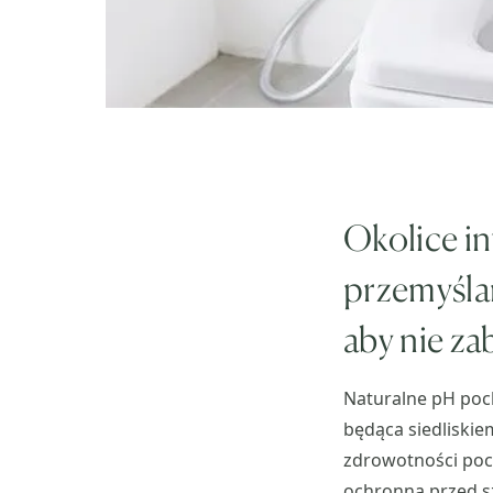
Okolice i
przemyślan
aby nie za
Naturalne pH poch
będąca siedliskie
zdrowotności poch
ochronną przed s