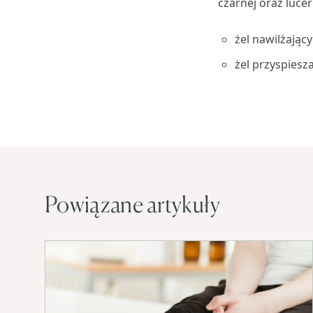
czarnej oraz luce
żel nawilżając
żel przyspiesz
Powiązane artykuły