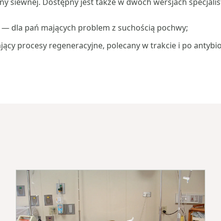
rny siewnej. Dostępny jest także w dwóch wersjach specjalis
y — dla pań mających problem z suchością pochwy;
ający procesy regeneracyjne, polecany w trakcie i po antybio