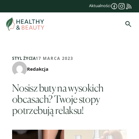
Przejdź
Aktualności
do
treści
Szuk
STYL ŻYCIA
17 MARCA 2023
Redakcja
Nosisz buty na wysokich
obcasach? Twoje stopy
potrzebują relaksu!