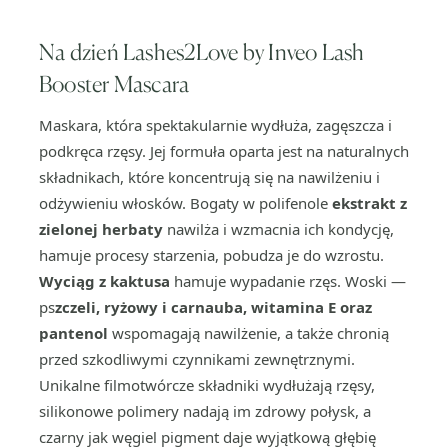
Na dzień Lashes2Love by Inveo Lash
Booster Mascara
Maskara, która spektakularnie wydłuża, zagęszcza i
podkręca rzęsy. Jej formuła oparta jest na naturalnych
składnikach, które koncentrują się na nawilżeniu i
odżywieniu włosków. Bogaty w polifenole
ekstrakt z
zielonej herbaty
nawilża i wzmacnia ich kondycję,
hamuje procesy starzenia, pobudza je do wzrostu.
Wyciąg z kaktusa
hamuje wypadanie rzęs. Woski —
ps
zczeli, ryżowy i carnauba, witamina E oraz
pantenol
wspomagają nawilżenie, a także chronią
przed szkodliwymi czynnikami zewnętrznymi.
Unikalne filmotwórcze składniki wydłużają rzęsy,
silikonowe polimery nadają im zdrowy połysk, a
czarny jak węgiel pigment daje wyjątkową głębię