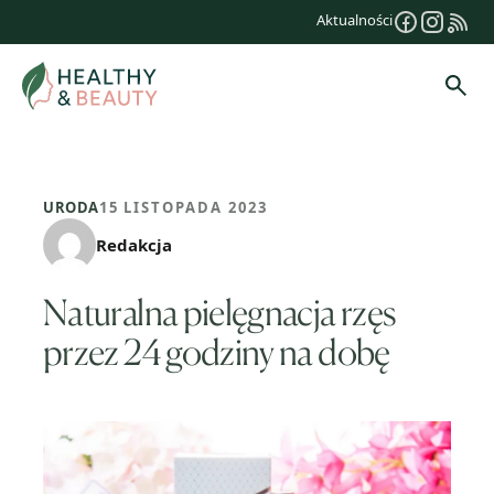
Przejdź
Aktualności
do
treści
Szuk
URODA
15 LISTOPADA 2023
Redakcja
Naturalna pielęgnacja rzęs
przez 24 godziny na dobę