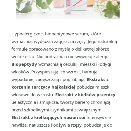
Hypoalergiczne, biopeptydowe serum, które
wzmacnia, wydłuża i zagęszcza rzęsy. Jego naturalną
formułę opracowano z myślą o delikatnej skórze
wokół oczu. Nie podrażnia i nie wywołuje alergii.
Biopeptydy
wzmacniają cebulki, mieszki i łodygi
włosków. Przyspieszają ich wzrost, hamują
wypadanie, zagęszczają i pogrubiają.
Ekstrakt z
korzenia tarczycy bajkalskiej
pobudza mieszki
włosowe do wzrostu.
Ekstrakt z kiełków pszenicy
uelastycznia i zmiękcza, tworzy barierę chroniącą
przed szkodliwymi czynnikami zewnętrznymi.
Ekstrakt z kiełkujących nasion soi
intensywnie
nawilża, natłuszcza i odżywia rzęsy, pobudza je do