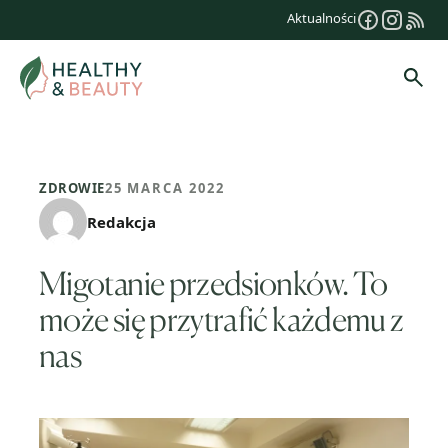
Przejdź
Aktualności
do
treści
Szuk
ZDROWIE
25 MARCA 2022
Redakcja
Migotanie przedsionków. To
może się przytrafić każdemu z
nas