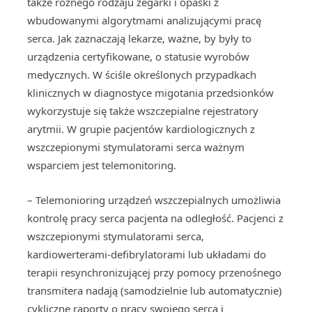
także różnego rodzaju zegarki i opaski z
wbudowanymi algorytmami analizującymi pracę
serca. Jak zaznaczają lekarze, ważne, by były to
urządzenia certyfikowane, o statusie wyrobów
medycznych. W ściśle określonych przypadkach
klinicznych w diagnostyce migotania przedsionków
wykorzystuje się także wszczepialne rejestratory
arytmii. W grupie pacjentów kardiologicznych z
wszczepionymi stymulatorami serca ważnym
wsparciem jest telemonitoring.
– Telemonioring urządzeń wszczepialnych umożliwia
kontrolę pracy serca pacjenta na odległość. Pacjenci z
wszczepionymi stymulatorami serca,
kardiowerterami-defibrylatorami lub układami do
terapii resynchronizującej przy pomocy przenośnego
transmitera nadają (samodzielnie lub automatycznie)
cykliczne raporty o pracy swojego serca i