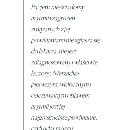
Pacjent nieświadomy
arytmii i zagrożeń
związanych z jej
powikłaniami nie zgłasza się
do lekarza, nie jest
zdiagnozowany i właściwie
leczony. Nierzadko
pierwszym, widocznym i
odczuwalnym objawem
arytmii jest jej
najgroźniejsze powikłanie,
czyli udar mózgu.