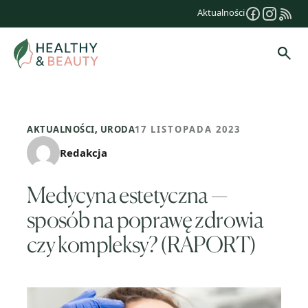
Przejdź
Aktualności
do
treści
Szuk
AKTUALNOŚCI
,
URODA
17 LISTOPADA 2023
Redakcja
Medycyna estetyczna —
sposób na poprawę zdrowia
czy kompleksy? (RAPORT)