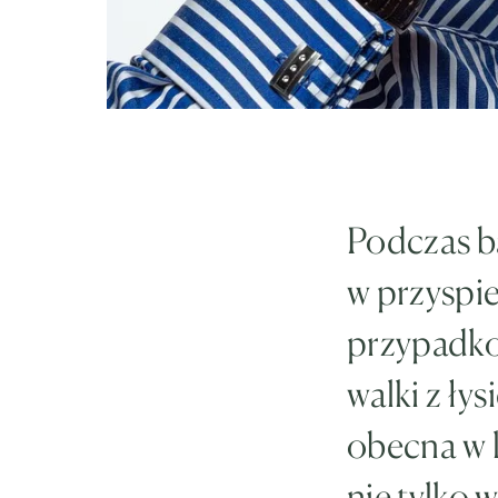
Podczas b
w przyspie
przypadko
walki z ły
obecna w 
nie tylko 