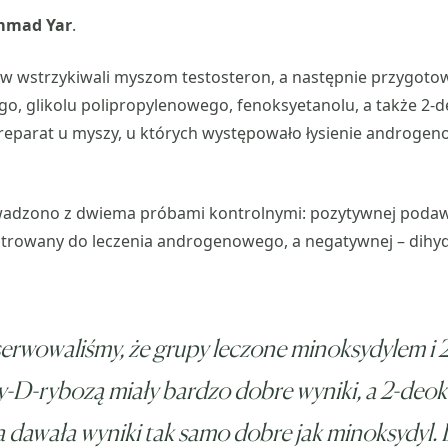
mmad Yar
.
 wstrzykiwali myszom testosteron, a następnie przygotowa
o, glikolu polipropylenowego, fenoksyetanolu, a także 2-d
reparat u myszy, u których występowało łysienie androgen
wadzono z dwiema próbami kontrolnymi: pozytywnej pod
estrowany do leczenia androgenowego, a negatywnej – dihy
rwowaliśmy, że grupy leczone minoksydylem i 2
-D-rybozą miały bardzo dobre wyniki, a 2-deo
 dawała wyniki tak samo dobre jak minoksydyl. 