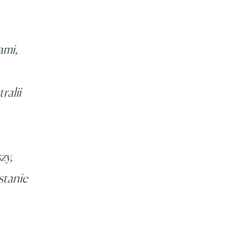
ami,
ralii
zy,
stanie