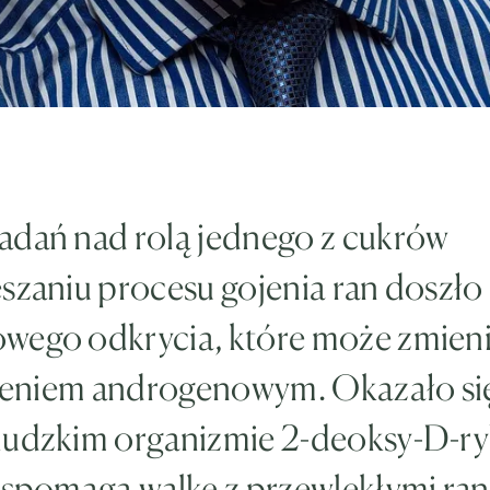
adań nad rolą jednego z cukrów
szaniu procesu gojenia ran doszło
wego odkrycia, które może zmien
sieniem androgenowym. Okazało się
ludzkim organizmie 2-deoksy-D-r
wspomaga walkę z przewlekłymi ran