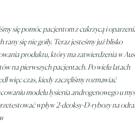
iśmy się pomóc pacjentom z cukrzycą i oparzeni
h rany się nie goiły. Teraz jesteśmy już blisko
wania produktu, który ma zatwierdzenia w Aust
tów na pierwszych pacjentach. Po wielu latach
dł więc czas, kiedy zaczęliśmy rozmawiać
acowaniu modelu łysienia androgenowego u mys
przetestować wpływ 2-deoksy-D-rybozy na odra
ów