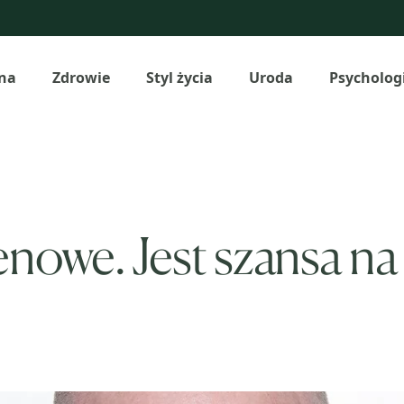
na
Zdrowie
Styl życia
Uroda
Psycholog
4
enowe. Jest szansa n