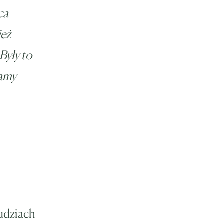
ca
ież
Były to
mamy
udziach