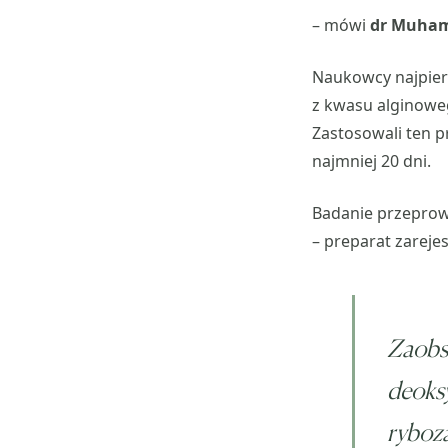
– mówi
dr Muha
Naukowcy najpierw
z kwasu alginoweg
Zastosowali ten p
najmniej 20 dni.
Badanie przepro
– preparat zarej
Zaobse
deoksy
ryboza