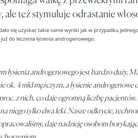
, ale też stymuluje odrastanie włos
ało się uzyskać takie same wyniki jak w przypadku jedneg
już do leczenia łysienia androgenowego.
em łysienia androgenowego jest bardzo duży. 
e ok. 4 mld mężczyzn, a łysienie androgenowe 
proc. z nich, co daje ogromną liczbę pacjentów.
a niego tylko dwa leki. Nasze odkrycie, technol
opracowaliśmy, daje nadzieję osobom borykając
 schorzeniem