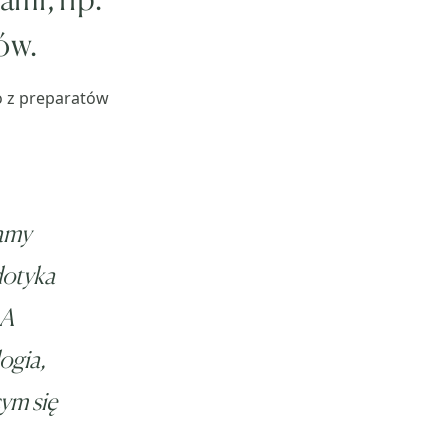
ów.
o z preparatów
Mamy
dotyka
 A
ogia,
ym się