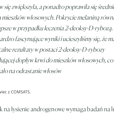
 się zwiększyła, a ponadto poprawiła się średni
ba mieszków włosowych. Pokrycie melaniną równ
epsze w przypadku leczenia 2-deoksy-D-rybozą. 
ardzo fascynujące wyniki i ucieszyliśmy się, że 
lne rezultaty w postaci 2-deoksy-D-rybozy
ującej dopływ krwi do mieszków włosowych, co
ało na odrastanie włosów
wiec z COMSATS.
ek na łysienie androgenowe wymaga badań na l