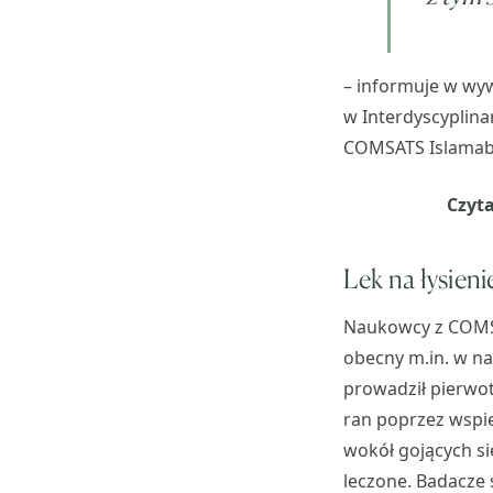
– informuje w wyw
w Interdyscyplin
COMSATS Islamab
Czyta
Lek na łysien
Naukowcy z COMSAT
obecny m.in. w n
prowadził pierwot
ran poprzez wspie
wokół gojących si
leczone. Badacze 