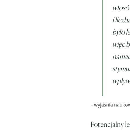
włosów
i licz
było l
więc b
namaca
stymul
wpływ
– wyjaśnia nauko
Potencjalny l