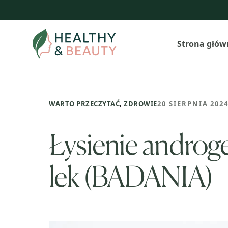
Przejdź
do
treści
Strona głów
WARTO PRZECZYTAĆ
,
ZDROWIE
20 SIERPNIA 202
Łysienie androg
lek (BADANIA)