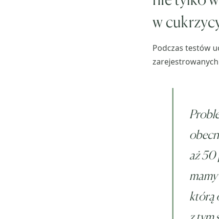
w cukrzycy
Podczas testów ud
zarejestrowanych 
Probl
obecni
aż 50 
mamy n
którą 
z tym