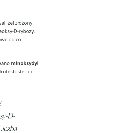
li żel złożony
eoksy-D-rybozy.
owe od co
awano
minoksydyl
drotestosteron.
-
ksy-D-
Liczba