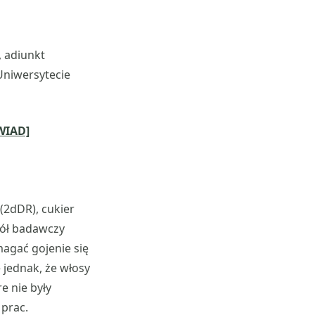
, adiunkt
niwersytecie
WIAD]
(2dDR), cukier
pół badawczy
agać gojenie się
jednak, że włosy
e nie były
 prac.