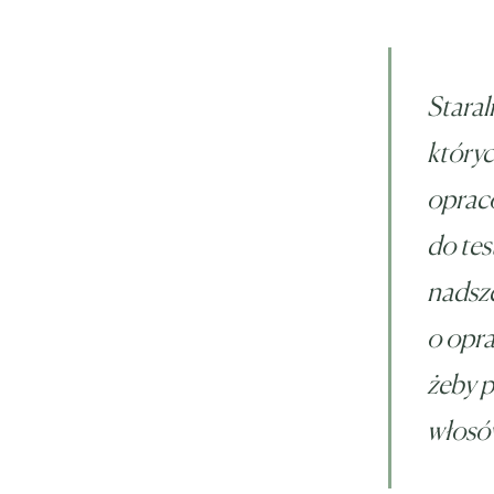
Staral
któryc
opraco
do tes
nadsze
o opr
żeby 
włos