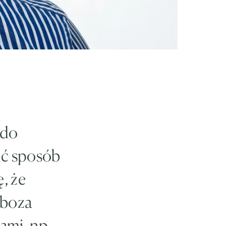
 do
ić sposób
, że
yboza
ami, np.