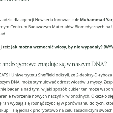
iadzie dla agencji Newseria Innowacje
dr Muhammad Yar
arnym Centrum Badawczym Materiałów Biomedycznych na U
ad.
j też:
Jak można wzmocnić włosy, by nie wypadały? [WY
ie androgenowe znajduje się w naszym DNA?
S i Uniwersytetu Sheffield odkryli, że 2-deoksy-D-ryboza 
aszym DNA, może stymulować odrost włosów u myszy. Zes
nie badania nad tym, w jaki sposób cukier ten może wspom
ranie tworzenia nowych naczyń krwionośnych. Okazało się 
ę ran wydają się rosnąć szybciej w porównaniu do tych, któr
skupili się jednak priorytetowo na celu zasadniczym swoich