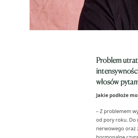
Problem utrat
intensywności
włosów pytamy
Jakie podłoże mo
– Z problemem wyp
od pory roku. Do
nerwowego oraz z
hormonalne czynn