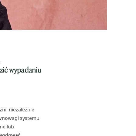
dzić wypadaniu
ni, niezależnie
równowagi systemu
ne lub
powodować