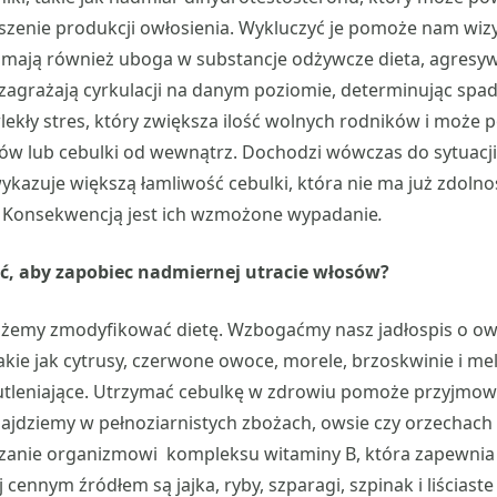
zenie produkcji owłosienia. Wykluczyć je pomoże nam wizyt
 mają również uboga w substancje odżywcze dieta, agresyw
zagrażają cyrkulacji na danym poziomie, determinując spad
lekły stres, który zwiększa ilość wolnych rodników i moż
w lub cebulki od wewnątrz. Dochodzi wówczas do sytuacji,
ykazuje większą łamliwość cebulki, która nie ma już zdoln
 Konsekwencją jest ich wzmożone wypadanie
.
ć, aby zapobiec nadmiernej utracie włosów?
ożemy zmodyfikować dietę. Wzbogaćmy nasz jadłospis o o
takie jak cytrusy, czerwone owoce, morele, brzoskwinie i me
wutleniające. Utrzymać cebulkę w zdrowiu pomoże przyjmow
znajdziemy w pełnoziarnistych zbożach, owsie czy orzechac
rczanie organizmowi kompleksu witaminy B, która zapewni
j cennym źródłem są jajka, ryby, szparagi, szpinak i liściast