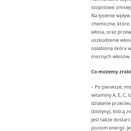
stopniowe zmniejs
Na łysienie wpływ
chemiczne, które 
włosa, oraz przew
uszkodzenie włosó
osłabiona skóra w
mocnych włosów.
Co możemy zrobi
–
Po pierwsze, m
witaminy A, E, C, 
działanie przeci
(biotyny), którą 
jest także dosta
poziom energii. Je