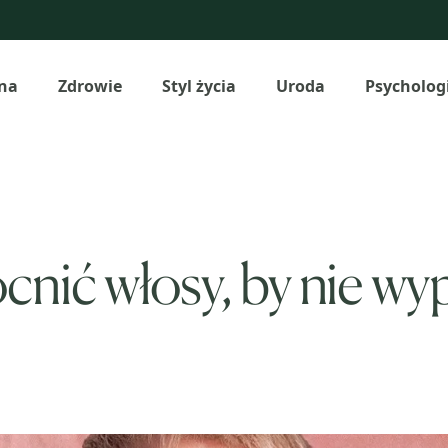
na
Zdrowie
Styl życia
Uroda
Psycholog
nić włosy, by nie wy