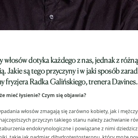
y włosów dotyka każdego z nas, jednak z różną
ą. Jakie są tego przyczyny i w jaki sposób zara
 fryzjera Radka Galińskiego, trenera Davines.
że mieć łysienie? Czym się objawia?
adania włosów zmagają się zarówno kobiety, jak i mężczyź
 najczęstszych przyczyn takiego stanu należy zachwianie 
aburzenia endokrynologiczne i powiązane z nimi dziedzicz
iki, takie jak nadmiar dihydrotestosteronu, który może 