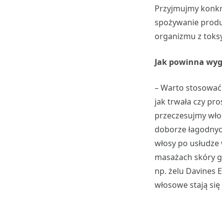
Przyjmujmy konkre
spożywanie produk
organizmu z toks
Jak powinna wyg
– Warto stosować 
jak trwała czy pr
przeczesujmy wło
doborze łagodnych
włosy po usłudze 
masażach skóry g
np. żelu Davines 
włosowe stają się 