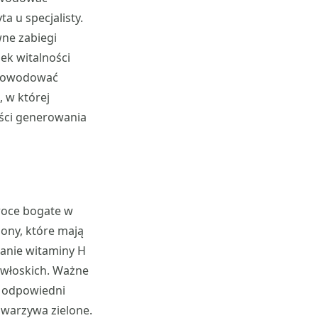
a u specjalisty.
ne zabiegi
ek witalności
e powodować
 w której
ości generowania
woce bogate w
lony, które mają
anie witaminy H
h włoskich. Ważne
a odpowiedni
e warzywa zielone.