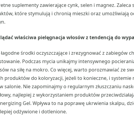
tne suplementy zawierające cynk, selen i magnez. Zaleca 
tów, które stymulują i chronią mieszki oraz umożliwiają o
yn.
lądać właściwa pielęgnacja włosów z tendencją do wyp
łagodne środki oczyszczające i zrezygnować z zabiegów ch
ostowanie. Podczas mycia unikajmy intensywnego pocierania
sów na siłę na mokro. Co więcej, warto porozmawiać ze sw
 produktów do koloryzacji, jeżeli to konieczne, i systemie 
w salonie. Nie zapominajmy o regularnym złuszczaniu naskó
łowy, najlepiej z wykorzystaniem produktów przeciwdziała
Energizing Gel. Wpływa to na poprawę ukrwienia skalpu, dz
lepiej odżywione i dotlenione.