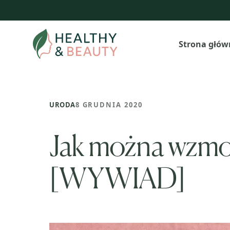
Przejdź
do
treści
Strona głów
URODA
8 GRUDNIA 2020
Jak można wzmoc
[WYWIAD]