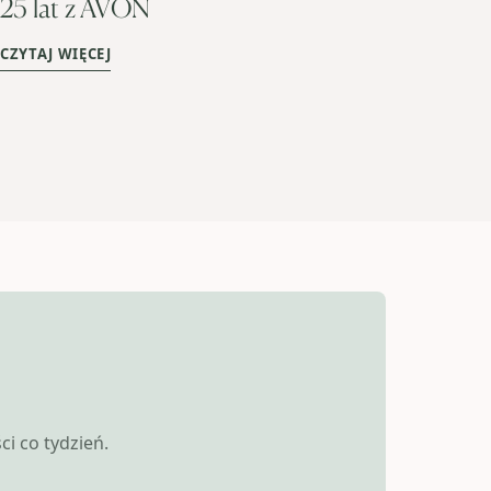
25 lat z AVON
CZYTAJ WIĘCEJ
i co tydzień.