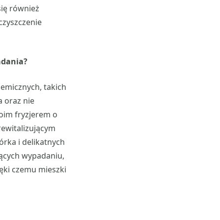
się również
czyszczenie
adania?
emicznych, takich
 oraz nie
oim fryzjerem o
rewitalizującym
rka i delikatnych
jących wypadaniu,
ięki czemu mieszki