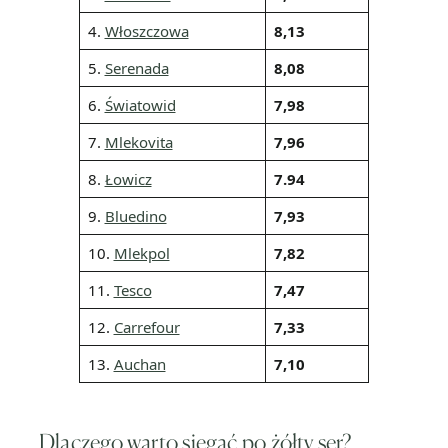
4.
Włoszczowa
8,13
5.
Serenada
8,08
6.
Światowid
7,98
7.
Mlekovita
7,96
8.
Łowicz
7.94
9.
Bluedino
7,93
10.
Mlekpol
7,82
11.
Tesco
7,47
12.
Carrefour
7,33
13.
Auchan
7,10
Dlaczego warto sięgać po żółty ser?