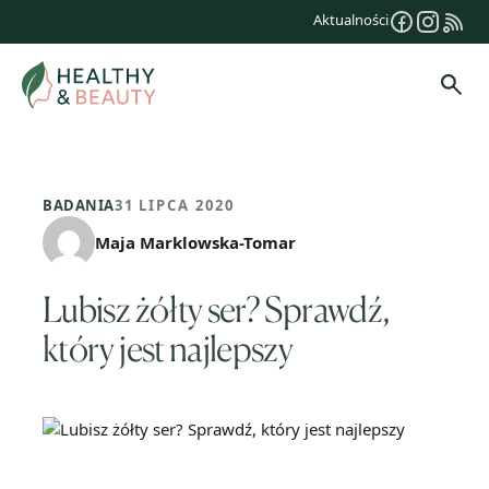
Przejdź
Aktualności
do
treści
Szuk
BADANIA
31 LIPCA 2020
Maja Marklowska-Tomar
Lubisz żółty ser? Sprawdź,
który jest najlepszy