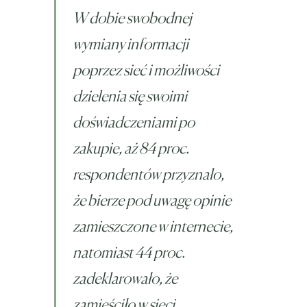
W dobie swobodnej
wymiany informacji
poprzez sieć i możliwości
dzielenia się swoimi
doświadczeniami po
zakupie, aż 84 proc.
respondentów przyznało,
że bierze pod uwagę opinie
zamieszczone w internecie,
natomiast 44 proc.
zadeklarowało, że
zamieściło w sieci