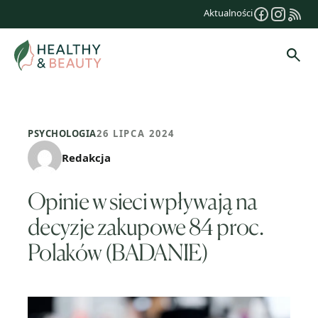
Przejdź
Aktualności
do
treści
Szuk
PSYCHOLOGIA
26 LIPCA 2024
Redakcja
Opinie w sieci wpływają na
decyzje zakupowe 84 proc.
Polaków (BADANIE)