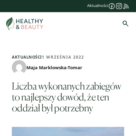
Przejdź
Aktualności
do
treści
Szuk
AKTUALNOŚCI
1 WRZEŚNIA 2022
Maja Marklowska-Tomar
Liczba wykonanych zabiegów
to najlepszy dowód, że ten
oddział był potrzebny