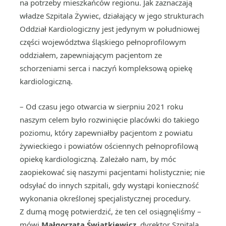
na potrzeby mieszkańców regionu. Jak zaznaczają
władze Szpitala Żywiec, działający w jego strukturach
Oddział Kardiologiczny jest jedynym w południowej
części województwa śląskiego pełnoprofilowym
oddziałem, zapewniającym pacjentom ze
schorzeniami serca i naczyń kompleksową opiekę
kardiologiczną.
– Od czasu jego otwarcia w sierpniu 2021 roku
naszym celem było rozwinięcie placówki do takiego
poziomu, który zapewniałby pacjentom z powiatu
żywieckiego i powiatów ościennych pełnoprofilową
opiekę kardiologiczną. Zależało nam, by móc
zaopiekować się naszymi pacjentami holistycznie; nie
odsyłać do innych szpitali, gdy wystąpi konieczność
wykonania określonej specjalistycznej procedury.
Z dumą mogę potwierdzić, że ten cel osiągnęliśmy –
mówi
Małgorzata Świątkiewicz
, dyrektor Szpitala