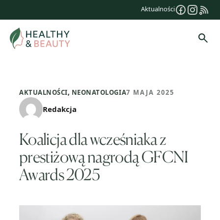
Przejdź
Aktualności
do
treści
Szuk
AKTUALNOŚCI
,
NEONATOLOGIA
7 MAJA 2025
Redakcja
Koalicja dla wcześniaka z
prestiżową nagrodą GFCNI
Awards 2025