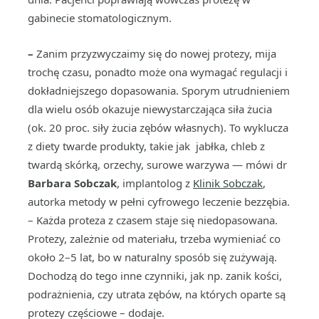
gabinecie stomatologicznym.
–
Zanim przyzwyczaimy się do nowej protezy, mija
trochę czasu, ponadto może ona wymagać regulacji i
dokładniejszego dopasowania. Sporym utrudnieniem
dla wielu osób okazuje niewystarczająca siła żucia
(ok. 20 proc. siły żucia zębów własnych). To wyklucza
z diety twarde produkty, takie jak jabłka, chleb z
twardą skórką, orzechy, surowe warzywa — mówi dr
Barbara Sobczak
, implantolog z
Klinik Sobczak
,
autorka metody w pełni cyfrowego leczenie bezzębia.
– Każda proteza z czasem staje się niedopasowana.
Protezy, zależnie od materiału, trzeba wymieniać co
około 2–5 lat, bo w naturalny sposób się zużywają.
Dochodzą do tego inne czynniki, jak np. zanik kości,
podrażnienia, czy utrata zębów, na których oparte są
protezy częściowe – dodaje.