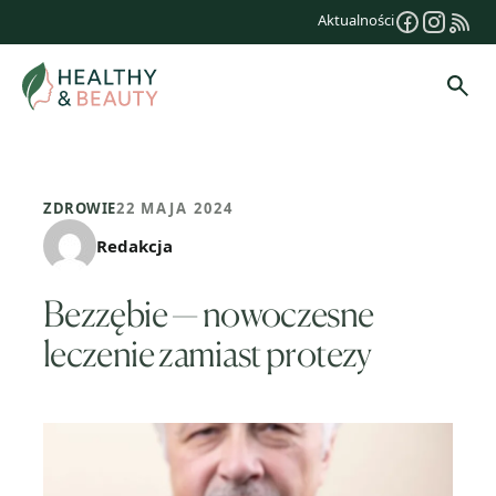
Przejdź
Aktualności
do
treści
Szuk
ZDROWIE
22 MAJA 2024
Redakcja
Bezzębie — nowoczesne
leczenie zamiast protezy