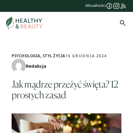
Przejdź
Aktualności
do
treści
Szuk
PSYCHOLOGIA
,
STYL ŻYCIA
16 GRUDNIA 2024
Redakcja
Jak mądrze przeżyć święta? 12
prostych zasad