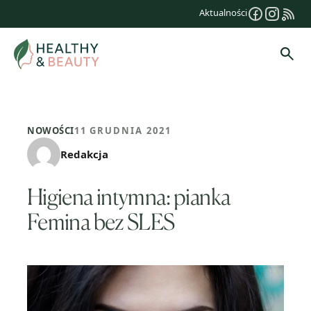
Przejdź
Aktualności
do
treści
Szuk
NOWOŚCI
11 GRUDNIA 2021
Redakcja
Higiena intymna: pianka
Femina bez SLES