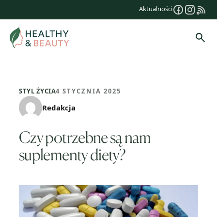
Przejdź
Aktualności
do
treści
Szuk
STYL ŻYCIA
4 STYCZNIA 2025
Redakcja
Czy potrzebne są nam
suplementy diety?