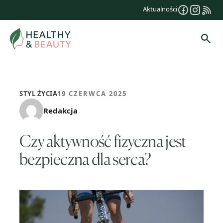
Przejdź
Aktualności
do
treści
Szuk
STYL ŻYCIA
19 CZERWCA 2025
Redakcja
Czy aktywność fizyczna jest
bezpieczna dla serca?