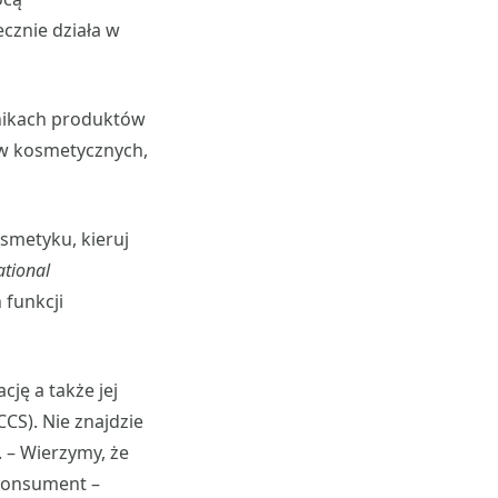
cznie działa w
dnikach produktów
ów kosmetycznych,
osmetyku, kieruj
ational
 funkcji
ję a także jej
CS). Nie znajdzie
 – Wierzymy, że
konsument –