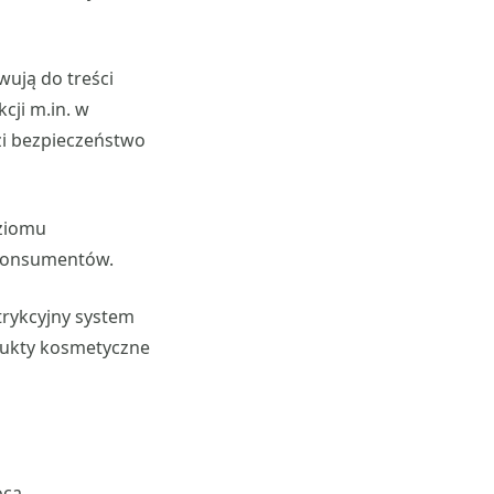
wują do treści
cji m.in. w
zi bezpieczeństwo
oziomu
 konsumentów.
trykcyjny system
dukty kosmetyczne
ocą