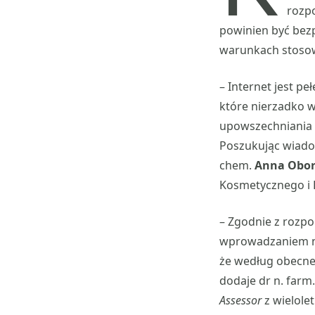
rozp
powinien być bezp
warunkach stoso
– Internet jest p
które nierzadko 
upowszechniania 
Poszukując wiadom
chem.
Anna Obor
Kosmetycznego i
– Zgodnie z rozp
wprowadzaniem na
że według obecneg
dodaje dr n. farm
Assessor
z wielole