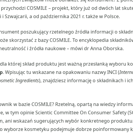
rzychodzi COSMILE – projekt, który już od dwóch lat skute
 i Szwajcarii, a od października 2021 r. także w Polsce.
konsument poszukujący rzetelnego źródła informacji o skła
że skorzystać z bazy COSMILE. To encyklopedia składnik
ą neutralność i źródła naukowe – mówi dr Anna Oborska.
ą, dla której skład produktu jest ważną przesłanką wyboru k
pp
. Wpisując tu wskazane na opakowaniu nazwy INCI (
Intern
smetic Ingredients
), znajdziesz informację o składnikach i ich
ownik w bazie COSMILE? Rzetelną, opartą na wiedzy informac
we, w tym opinie Scientic Committee On Consumer Safety (SC
en, ani wskazań sugerujących wybór konkretnego produktu.
ę o wyborze kosmetyku podejmuje dobrze poinformowany 