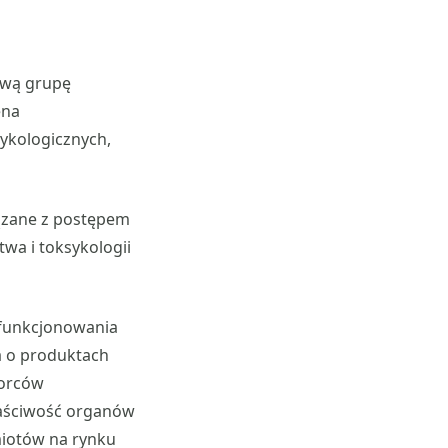
ową grupę
ena
ykologicznych,
ązane z postępem
wa i toksykologii
funkcjonowania
a o produktach
iorców
właściwość organów
miotów na rynku