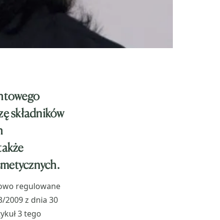
entowego
azę składników
h
także
smetycznych.
sowo regulowane
/2009 z dnia 30
ykuł 3 tego