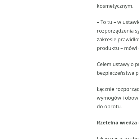
kosmetycznym.
– To tu – w ustaw
rozporządzenia sy
zakresie prawidło
produktu – mówi
Celem ustawy o p
bezpieczeństwa 
Łącznie rozporzą
wymogów i obowią
do obrotu.
Rzetelna wiedza
Jak w gąszczu ch