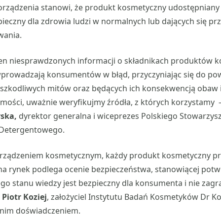
orządzenia stanowi, że produkt kosmetyczny udostępniany
ieczny dla zdrowia ludzi w normalnych lub dających się pr
wania.
ełen niesprawdzonych informacji o składnikach produktów 
wprowadzają konsumentów w błąd, przyczyniając się do po
szkodliwych mitów oraz będących ich konsekwencją obaw i
ości, uważnie weryfikujmy źródła, z których korzystamy –
ska,
dyrektor generalna i wiceprezes Polskiego Stowarzys
 Detergentowego.
orządzeniem kosmetycznym, każdy produkt kosmetyczny p
 rynek podlega ocenie bezpieczeństwa, stanowiącej potwi
o stanu wiedzy jest bezpieczny dla konsumenta i nie zagr
.
Piotr Koziej
, założyciel Instytutu Badań Kosmetyków Dr Ko
tnim doświadczeniem.