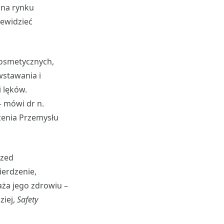
 na rynku
zewidzieć
kosmetycznych,
wstawania i
 lęków.
 mówi dr n.
zenia Przemysłu
rzed
erdzenie,
aża jego zdrowiu –
ziej,
Safety