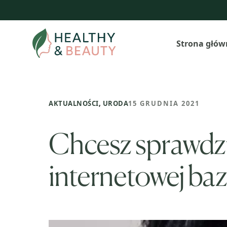
Przejdź
do
treści
Strona głów
AKTUALNOŚCI
,
URODA
15 GRUDNIA 2021
Chcesz sprawdzić
internetowej ba