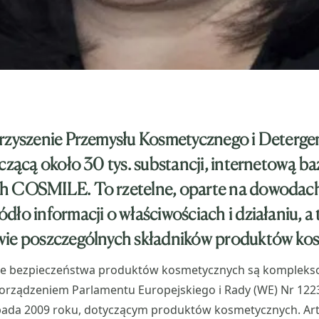
arzyszenie Przemysłu Kosmetycznego i Deterg
iczącą około 30 tys. substancji, internetową b
h COSMILE. To rzetelne, oparte na dowodac
dło informacji o właściwościach i działaniu, a 
wie poszczególnych składników produktów ko
ie bezpieczeństwa produktów kosmetycznych są komplek
orządzeniem Parlamentu Europejskiego i Rady (WE) Nr 1223
opada 2009 roku, dotyczącym produktów kosmetycznych. Art