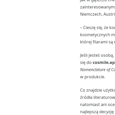
zainteresowanym p
Niemczech, Austrii
– Cieszę się, że 
kosmetycznych mo
której filarami s
Jeśli jesteś osob
się do
cosmile.a
Nomenclature of Co
w produkcie.
Co znajdzie użytk
źródła literaturo
natomiast ani oc
najlepszą decyzj