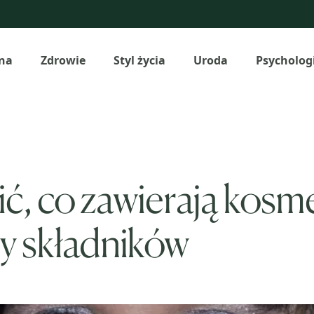
na
Zdrowie
Styl życia
Uroda
Psycholog
, co zawierają kosme
zy składników