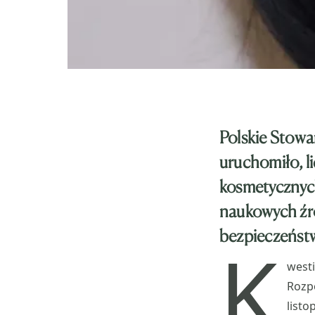
Polskie Stow
uruchomiło, l
kosmetycznyc
naukowych źró
bezpieczeńst
K
west
Rozp
list