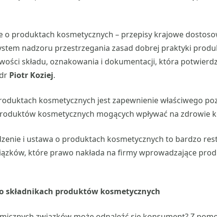
ie o produktach kosmetycznych – przepisy krajowe dostoso
stem nadzoru przestrzegania zasad dobrej praktyki produk
wości składu, oznakowania i dokumentacji, która potwierd
 dr
Piotr Koziej
.
roduktach kosmetycznych jest zapewnienie właściwego p
produktów kosmetycznych mogących wpływać na zdrowie
dzenie i ustawa o produktach kosmetycznych to bardzo res
zków, które prawo nakłada na firmy wprowadzające pro
 o składnikach produktów kosmetycznych
emicznych związków może odnaleźć się konsument? Z pom