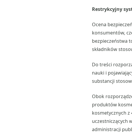
Restrykcyjny s
Ocena bezpieczeń
konsumentów, częs
bezpieczeństwa t
składników stos
Do treści rozpor
nauki i pojawiają
substancji stoso
Obok rozporządz
produktów kosmet
kosmetycznych z 4
uczestniczących w
administracji pub