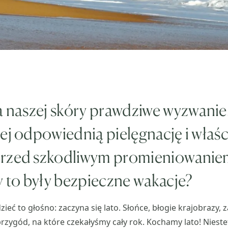
a naszej skóry prawdziwe wyzwanie.
ej odpowiednią pielęgnację i właś
rzed szkodliwym promieniowani
y to były bezpieczne wakacje?
ieć to głośno: zaczyna się lato. Słońce, błogie krajobrazy,
przygód, na które czekałyśmy cały rok. Kochamy lato! Nieste