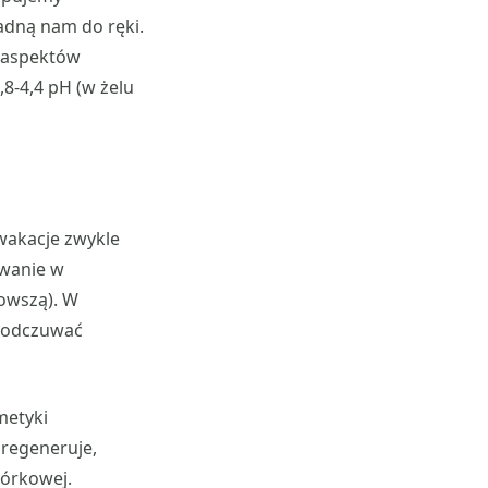
dną nam do ręki.
 aspektów
,8-4,4 pH (w żelu
wakacje zwykle
ywanie w
rowszą). W
y odczuwać
metyki
 regeneruje,
mórkowej.