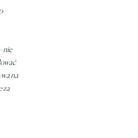
o
 nie
dować
ływa na
e za