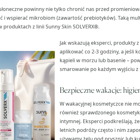
łoneczne powinny nie tylko chronić nas przed promieniowa
ć i wspierać mikrobiom (zawartość prebiotyków). Taką mul
w produktach z linii Sunny Skin SOLVERX®.
Jak wskazują eksperci, produkty z
aplikować co 2-3 godziny, a jeśli 
kąpieli w morzu lub basenie – po
smarowanie po każdym wyjściu z
Bezpieczne wakacje: higie
W wakacyjnej kosmetyczce nie m
również sprawdzonego kosmetyku
intymnej. Eksperci podkreślają, ż
letnich podróży często i nim zap
używamy żelu pod prysznic lub k