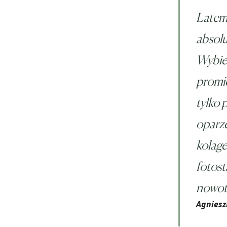
Latem
absolu
Wybier
promie
tylko
oparze
kolage
fotost
nowot
Agniesz