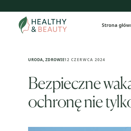
Przejdź
do
treści
Strona głów
URODA
,
ZDROWIE
12 CZERWCA 2024
Bezpieczne wakac
ochronę nie tyl