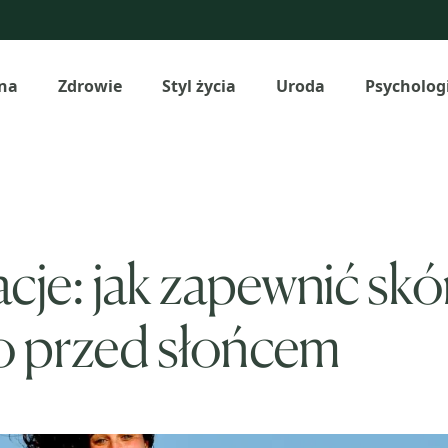
na
Zdrowie
Styl życia
Uroda
Psycholog
je: jak zapewnić skó
ko przed słońcem