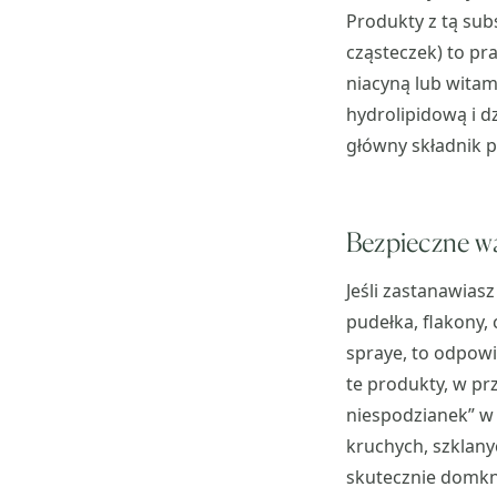
Produkty z tą sub
cząsteczek) to p
niacyną lub witami
hydrolipidową i dz
główny składnik p
Bezpieczne w
Jeśli zastanawiasz
pudełka, flakony,
spraye, to odpowi
te produkty, w pr
niespodzianek” w 
kruchych, szklany
skutecznie domkną