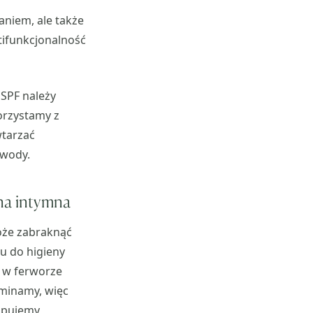
niem, ale także
tifunkcjonalność
 SPF należy
korzystamy z
wtarzać
 wody.
na intymna
oże zabraknąć
 do higieny
e w ferworze
ominamy, więc
upujemy