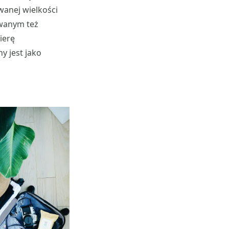
wanej wielkości
ywanym też
ierę
y jest jako