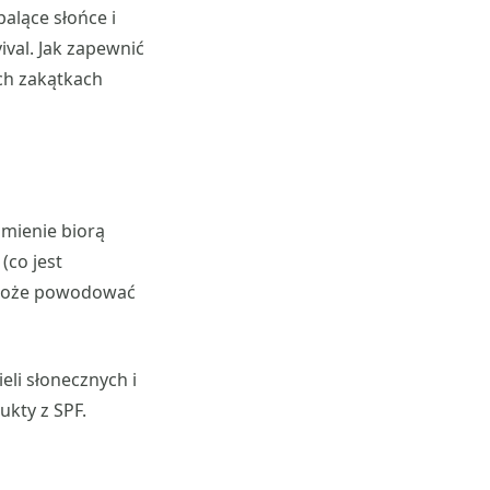
palące słońce i
val. Jak zapewnić
ch zakątkach
omienie biorą
(co jest
e może powodować
eli słonecznych i
ukty z SPF.