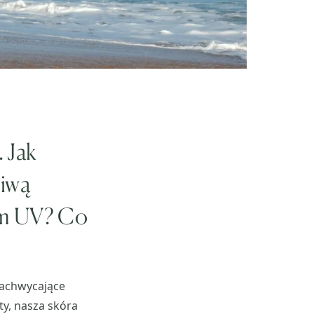
 Jak
ciwą
em UV? Co
 zachwycające
ty, nasza skóra