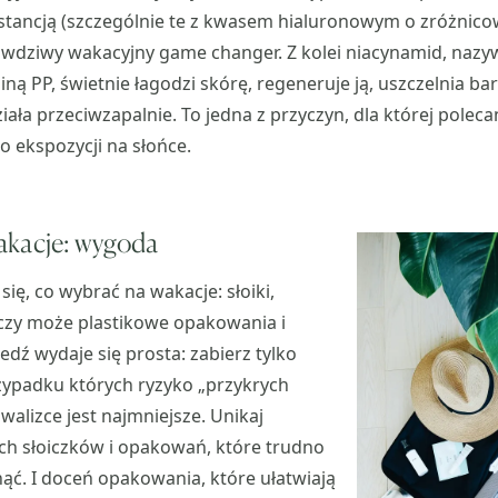
stancją (szczególnie te z kwasem hialuronowym o zróżnico
rawdziwy wakacyjny game changer. Z kolei niacynamid, naz
ną PP, świetnie łagodzi skórę, regeneruje ją, uszczelnia bar
iała przeciwzapalnie. To jedna z przyczyn, dla której polecan
o ekspozycji na słońce.
akacje: wygoda
 się, co wybrać na wakacje: słoiki,
 czy może plastikowe opakowania i
edź wydaje się prosta: zabierz tylko
zypadku których ryzyko „przykrych
walizce jest najmniejsze. Unikaj
ch słoiczków i opakowań, które trudno
ć. I doceń opakowania, które ułatwiają