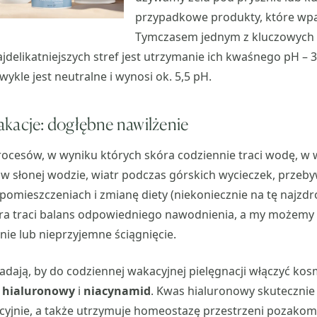
przypadkowe produkty, które wpa
Tymczasem jednym z kluczowych
ajdelikatniejszych stref jest utrzymanie ich kwaśnego pH – 3
ykle jest neutralne i wynosi ok. 5,5 pH.
kacje: dogłębne nawilżenie
ocesów, w wyniku których skóra codziennie traci wodę, w 
w słonej wodzie, wiatr podczas górskich wycieczek, przeb
omieszczeniach i zmianę diety (niekoniecznie na tę najzd
ra traci balans odpowiedniego nawodnienia, a my możem
nie lub nieprzyjemne ściągnięcie.
dają, by do codziennej wakacyjnej pielęgnacji włączyć kos
 hialuronowy
i
niacynamid
. Kwas hialuronowy skutecznie
acyjnie, a także utrzymuje homeostazę przestrzeni pozako