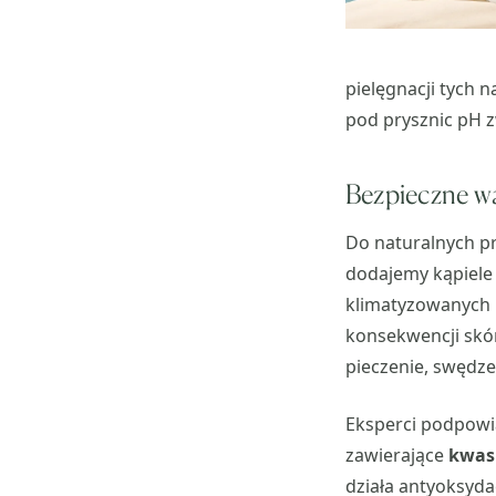
pielęgnacji tych n
pod prysznic pH zw
Bezpieczne wa
Do naturalnych pr
dodajemy kąpiele 
klimatyzowanych p
konsekwencji skó
pieczenie, swędze
Eksperci podpowia
zawierające
kwas
działa antyoksyd