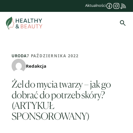
Przejdź
Aktualności
do
treści
Szuk
URODA
7 PAŹDZIERNIKA 2022
Redakcja
Żel do mycia twarzy – jak go
dobrać do potrzeb skóry?
(ARTYKUŁ
SPONSOROWANY)