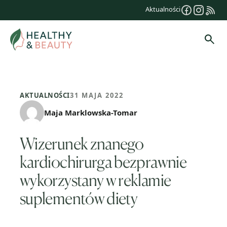
Przejdź
Aktualności
do
treści
Szuk
AKTUALNOŚCI
31 MAJA 2022
Maja Marklowska-Tomar
Wizerunek znanego
kardiochirurga bezprawnie
wykorzystany w reklamie
suplementów diety