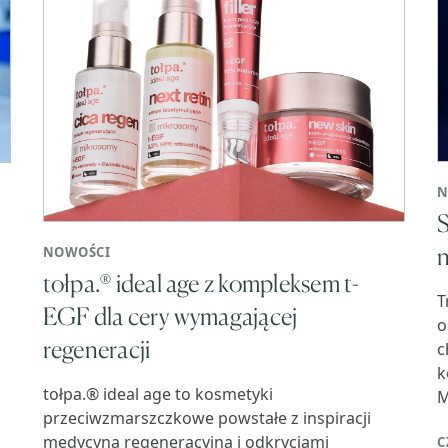
N
S
n
NOWOŚCI
tołpa.® ideal age z kompleksem t-
T
EGF dla cery wymagającej
o
regeneracji
c
k
tołpa.® ideal age to kosmetyki
M
przeciwzmarszczkowe powstałe z inspiracji
medycyną regeneracyjną i odkryciami
C