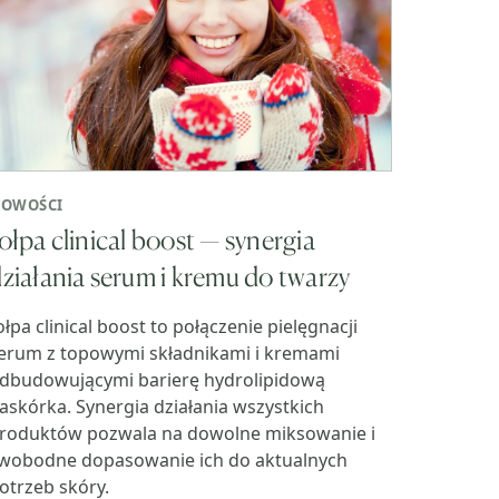
OWOŚCI
ołpa clinical boost — synergia
ziałania serum i kremu do twarzy
ołpa clinical boost to połączenie pielęgnacji
erum z topowymi składnikami i kremami
dbudowującymi barierę hydrolipidową
askórka. Synergia działania wszystkich
roduktów pozwala na dowolne miksowanie i
wobodne dopasowanie ich do aktualnych
otrzeb skóry.