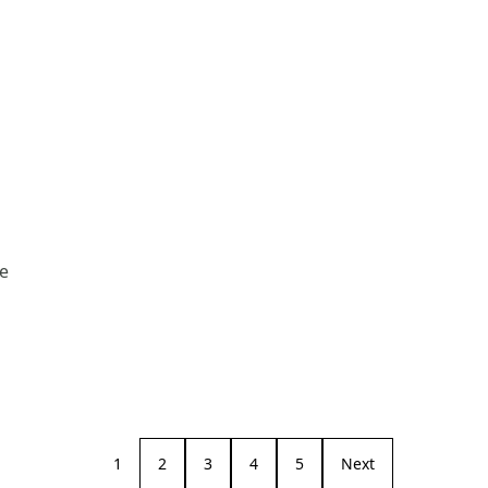
e
1
2
3
4
5
Next