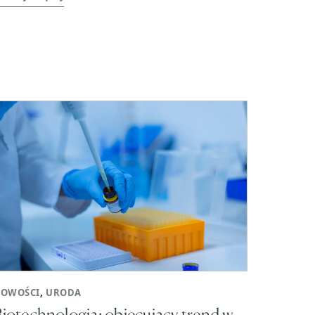
OWOŚCI
,
URODA
iotechnologia: obiecujący trend w