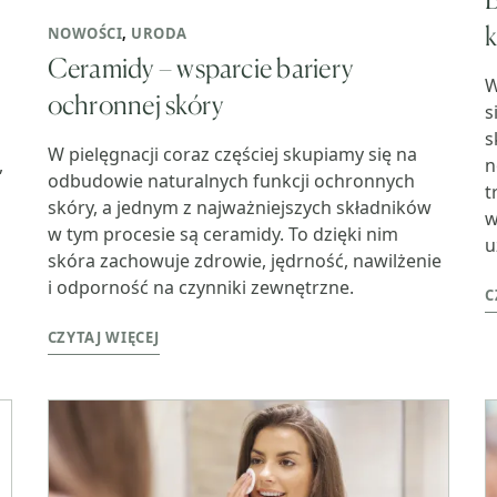
k
NOWOŚCI
,
URODA
Ceramidy – wsparcie bariery
W
ochronnej skóry
s
s
W pielęgnacji coraz częściej skupiamy się na
n
,
odbudowie naturalnych funkcji ochronnych
t
skóry, a jednym z najważniejszych składników
w
w tym procesie są ceramidy. To dzięki nim
u
skóra zachowuje zdrowie, jędrność, nawilżenie
i odporność na czynniki zewnętrzne.
C
CZYTAJ WIĘCEJ