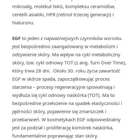
mikroalg, molekuł NAG, kompleksu ceramidów,
centelli asiatiki, HPR (retinol trzeciej generacji) i
hialuronu.
EGF
to jeden z najważniejszych czynników wzrostu.
Jest bezpośrednio zaangażowany w metabolizm i
odżywienie skóry. Ma wpływ na cykl metaboliczny
skóry, tzw. cykl odnowy TOT (z ang. Turn Over Time),
który trwa 28 dni. Około 30. roku życia zawartość
EGF w skórze spada, zapoczątkowując proces
starzenia – procesy regeneracyjne spowalniają i
wydłuża się cykl odnowy naskórka (TOT). Ma to
bezpośrednie przełożenie na spadek elastyczności i
jędrności skóry, pojawienie się zmarszczek i
przebarwień. W kosmetykach EGF odpowiedzialny
jest za podział i proliferację komórek naskórka,
fundamentalnie poprawiając stan skóry.