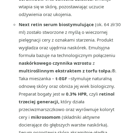
wtapia się w skórę, pozostawiając uczucie
odżywienia oraz ukojenia.
Next retin serum biostymulujące
(ok. 64 zł/30
ml) zostało stworzone z myślą o wieczornej
pielęgnacji cery z oznakami starzenia. Produkt
wygładza oraz ujędrnia naskórek. Emulsyjna
formuła bazuje na technologicznym połączeniu
naskórkowego czynnika wzrostu
z
multiroślinnym ekstraktem z torfu tołpa.®
.
Taka mieszanka –
t-EGF
–stymuluje naturalną
odnowę skóry oraz obniża jej wiek biologiczny.
Preparat bogaty jest w
0.3% HPR
, czyli
retinol
trzeciej generacji,
który działa
przeciwzmarszczkowo oraz wyrównuje koloryt
cery i
mikrosomom
(składniki aktywne
docierające do głębszych warstw naskórka).
Serum pozostawia skórę aksamitnie gładką.