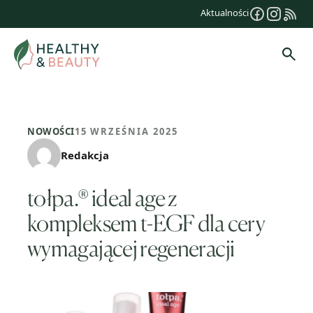
Przejdź
Aktualności
do
treści
Szuk
NOWOŚCI
15 WRZEŚNIA 2025
Redakcja
tołpa.® ideal age z
kompleksem t-EGF dla cery
wymagającej regeneracji