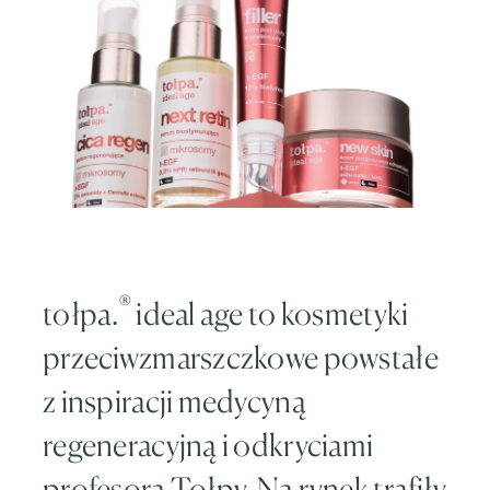
®
tołpa.
ideal age to kosmetyki
przeciwzmarszczkowe powstałe
z inspiracji medycyną
regeneracyjną i odkryciami
profesora Tołpy. Na rynek trafiły