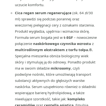
uczucie komfortu.
Cica regen serum regenerujące
(ok. 64 zł/30
ml) sprawdzi się podczas porannej oraz
wieczornej pielęgnacji cery z oznakami starzenia.
Produkt wygładza, ujędrnia i wzmacnia skórę.
Formuła serum bogata jest w
t-EGF
– nowoczesne
połączenie
naskórkowego czynnika wzrostu
z
multiroślinnym ekstraktem z torfu tołpa.®.
Specjalna mieszanka obniża biologiczny wiek
skóry i stymuluję ją do odnowy. Ponadto produkt
ma w swoim składzie
mikrosomy
, czyli
podwójne nośniki, które umożliwiają transport
substancji aktywnych do głębszych warstw
naskórka. Serum uzupełniono również o składniki
wspierające barierę hydrolipidową, a także
niwelujące szorstkość, takie jak:
kompleks
ceramidów
oraz
centella asiatica
. Emulsja