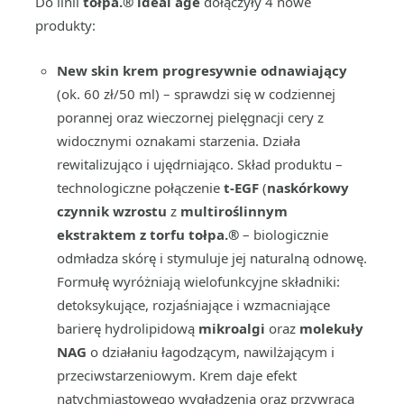
Do linii
tołpa.® ideal age
dołączyły 4 nowe
produkty:
New skin krem progresywnie odnawiający
(ok. 60 zł/50 ml) – sprawdzi się w codziennej
porannej oraz wieczornej pielęgnacji cery z
widocznymi oznakami starzenia. Działa
rewitalizująco i ujędrniająco. Skład produktu –
technologiczne połączenie
t-EGF
(
naskórkowy
czynnik wzrostu
z
multiroślinnym
ekstraktem z torfu tołpa.®
– biologicznie
odmładza skórę i stymuluje jej naturalną odnowę.
Formułę wyróżniają wielofunkcyjne składniki:
detoksykujące, rozjaśniające i wzmacniające
barierę hydrolipidową
mikroalgi
oraz
molekuły
NAG
o działaniu łagodzącym, nawilżającym i
przeciwstarzeniowym. Krem daje efekt
natychmiastowego wygładzenia oraz przywraca