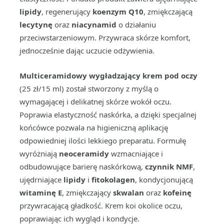
lipidy
, regenerujący
koenzym Q10
, zmiękczającą
lecytynę
oraz
niacynamid
o działaniu
przeciwstarzeniowym. Przywraca skórze komfort,
jednocześnie dając uczucie odżywienia.
Multiceramidowy wygładzający krem pod oczy
(25 zł/15 ml) został stworzony z myślą o
wymagającej i delikatnej skórze wokół oczu.
Poprawia elastyczność naskórka, a dzięki specjalnej
końcówce pozwala na higieniczną aplikację
odpowiedniej ilości lekkiego preparatu. Formułę
wyróżniają
neoceramidy
wzmacniające i
odbudowujące barierę naskórkową,
czynnik NMF
,
ujędrniające
lipidy
i
fitokolagen
, kondycjonującą
witaminę E
, zmiękczający
skwalan
oraz
kofeinę
przywracającą gładkość. Krem koi okolice oczu,
poprawiając ich wygląd i kondycje.