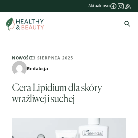
Przejdź
Aktualności
do
treści
Szuk
NOWOŚCI
3 SIERPNIA 2025
Redakcja
Cera Lipidium dla skóry
wrażliwej i suchej