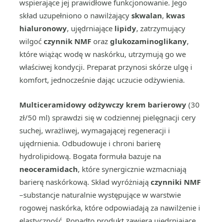
wspierające jej prawidłowe funkcjonowanie. Jego
skład uzupełniono o nawilżający
skwalan
,
kwas
hialuronowy
, ujędrniające
lipidy
, zatrzymujący
wilgoć
czynnik NMF
oraz
glukozaminoglikany
,
które wiążąc wodę w naskórku, utrzymują go we
właściwej kondycji. Preparat przynosi skórze ulgę i
komfort, jednocześnie dając uczucie odżywienia.
Multiceramidowy odżywczy krem barierowy
(30
zł/50 ml) sprawdzi się w codziennej pielęgnacji cery
suchej, wrażliwej, wymagającej regeneracji i
ujędrnienia. Odbudowuje i chroni barierę
hydrolipidową. Bogata formuła bazuje na
neoceramidach
, które synergicznie wzmacniają
barierę naskórkową. Skład wyróżniają
czynniki NMF
–substancje naturalnie występujące w warstwie
rogowej naskórka, które odpowiadają za nawilżenie i
elastyczność. Ponadto produkt zawiera ujędrniające