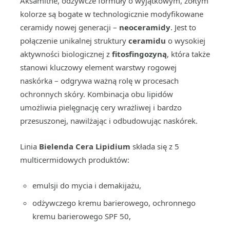
Aksamitne, odżywcze formuły o wyjątkowym, żółtym
kolorze są bogate w technologicznie modyfikowane
ceramidy nowej generacji –
neoceramidy
. Jest to
połączenie unikalnej struktury
ceramidu
o wysokiej
aktywności biologicznej z
fitosfingozyną
, która także
stanowi kluczowy element warstwy rogowej
naskórka – odgrywa ważną rolę w procesach
ochronnych skóry. Kombinacja obu lipidów
umożliwia pielęgnację cery wrażliwej i bardzo
przesuszonej, nawilżając i odbudowując naskórek.
Linia
Bielenda Cera Lipidium
składa się z 5
multicermidowych produktów:
emulsji do mycia i demakijażu,
odżywczego kremu barierowego, ochronnego
kremu barierowego SPF 50,