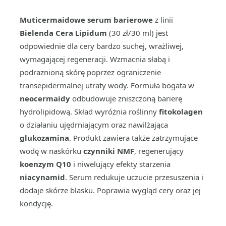
Muticermaidowe serum barierowe
z linii
Bielenda Cera Lipidum
(30 zł/30 ml) jest
odpowiednie dla cery bardzo suchej, wrażliwej,
wymagającej regeneracji. Wzmacnia słabą i
podrażnioną skórę poprzez ograniczenie
transepidermalnej utraty wody. Formuła bogata w
neocermaidy
odbudowuje zniszczoną barierę
hydrolipidową. Skład wyróżnia roślinny
fitokolagen
o działaniu ujędrniającym oraz nawilżająca
glukozamina
. Produkt zawiera także zatrzymujące
wodę w naskórku
czynniki NMF
, regenerujący
koenzym Q10
i niwelujący efekty starzenia
niacynamid
. Serum redukuje uczucie przesuszenia i
dodaje skórze blasku. Poprawia wygląd cery oraz jej
kondycję.