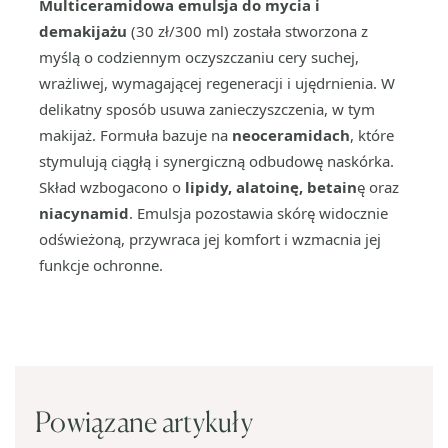
Multiceramidowa emulsja do mycia i
demakijażu
(30 zł/300 ml) została stworzona z
myślą o codziennym oczyszczaniu cery suchej,
wrażliwej, wymagającej regeneracji i ujędrnienia. W
delikatny sposób usuwa zanieczyszczenia, w tym
makijaż. Formuła bazuje na
neoceramidach
, które
stymulują ciągłą i synergiczną odbudowę naskórka.
Skład wzbogacono o
lipidy, alatoinę,
betain
ę oraz
niacynamid
. Emulsja pozostawia skórę widocznie
odświeżoną, przywraca jej komfort i wzmacnia jej
funkcje ochronne.
Powiązane artykuły