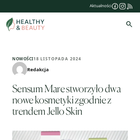
Przejdź
Aktualności
do
treści
Szuk
NOWOŚCI
18 LISTOPADA 2024
Redakcja
Sensum Mare stworzyło dwa
nowe kosmetyki zgodnie z
trendem Jello Skin