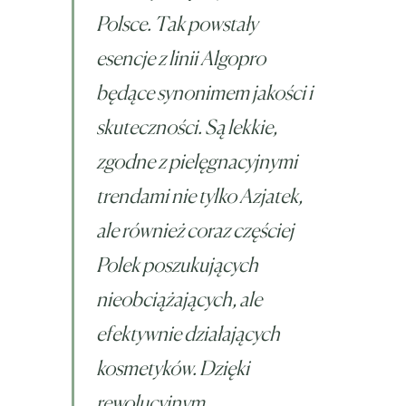
Polsce. Tak powstały
esencje z linii Algopro
będące synonimem jakości i
skuteczności. Są lekkie,
zgodne z pielęgnacyjnymi
trendami nie tylko Azjatek,
ale również coraz częściej
Polek poszukujących
nieobciążających, ale
efektywnie działających
kosmetyków. Dzięki
rewolucyjnym