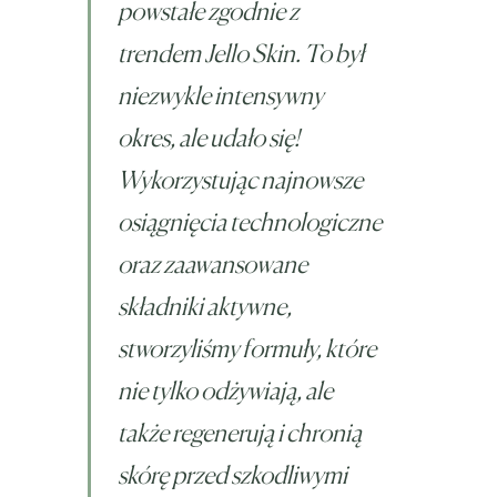
powstałe zgodnie z
trendem Jello Skin. To był
niezwykle intensywny
okres, ale udało się!
Wykorzystując najnowsze
osiągnięcia technologiczne
oraz zaawansowane
składniki aktywne,
stworzyliśmy formuły, które
nie tylko odżywiają, ale
także regenerują i chronią
skórę przed szkodliwymi