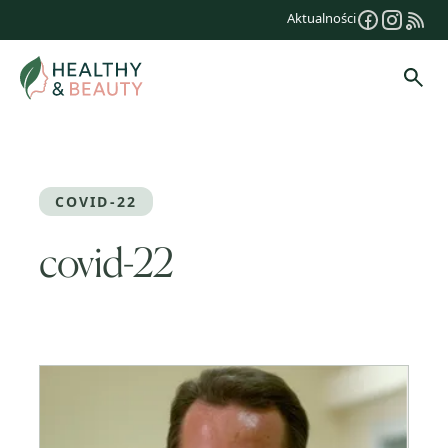
Przejdź
Aktualności
do
treści
Szuk
COVID-22
covid-22