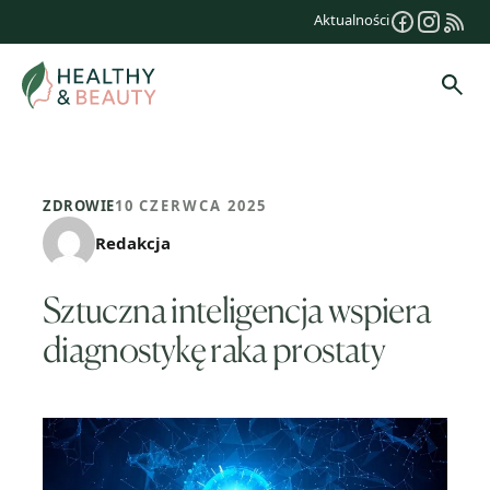
Przejdź
Aktualności
do
treści
Szuk
ZDROWIE
10 CZERWCA 2025
Redakcja
Sztuczna inteligencja wspiera
diagnostykę raka prostaty