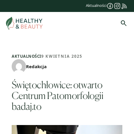
Przejdź
Aktualności
do
treści
Szuk
AKTUALNOŚCI
9 KWIETNIA 2025
Redakcja
Świętochłowice: otwarto
Centrum Patomorfologii
badaj.to