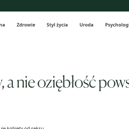
na
Zdrowie
Styl życia
Uroda
Psycholog
 a nie oziębłość pow