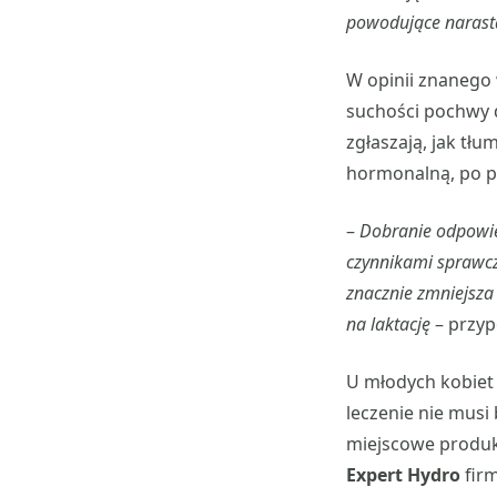
powodujące narasta
W opinii znanego
suchości pochwy d
zgłaszają, jak tł
hormonalną, po po
–
Dobranie odpowie
czynnikami sprawcz
znacznie zmniejsza
na laktację
– przy
U młodych kobiet 
leczenie nie musi
miejscowe produk
Expert Hydro
fir