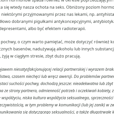
oziom hormonów spada również w okresie poprzedzającym 
za się wtedy nasza ochota na seks. Obniżony poziom hor
z niektórymi przyjmowanymi przez nas lekami, np. antyhis
idłowo dobranymi pigułkami antykoncepcyjnymi, antybiotyk
depresentami, albo być efektem radioterapii.
pochwy, o czym warto pamiętać, może dotyczyć również kob
icznych basenów, nadużywają alkoholu lub innych substancj
żyją w ciągłym stresie, zbyt dużo pracują.
jawem niesatysfakcjonującej relacji partnerskiej i wyrazem brak
ństwa, czasem niechęci lub wręcz awersji. Do problemów partne
ostaci suchości pochwy, dochodzą jeszcze: nieadekwatna lub zbyt
a ze strony partnera, odmienność potrzeb i oczekiwań kobiety, z
 współżyciu, niska kultura współżycia seksualnego, sprzecznośc
czywistością, w tym problemy w komunikacji (lub jej zanik) w z
nikowania się dotyczącego seksualności, a także długotrwałe ko