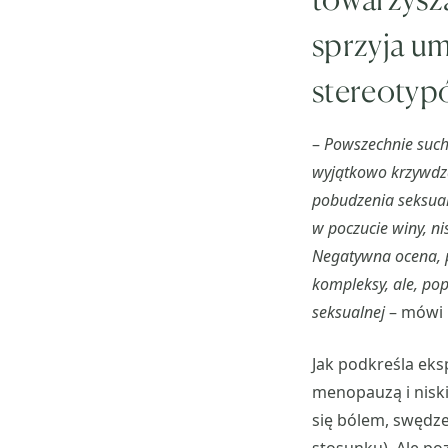
sprzyja um
stereotyp
–
Powszechnie such
wyjątkowo krzywdzą
pobudzenia seksual
w poczucie winy, n
Negatywna ocena, pr
kompleksy, ale, pop
seksualnej
– mówi 
Jak podkreśla eks
menopauzą i nisk
się bólem, swędze