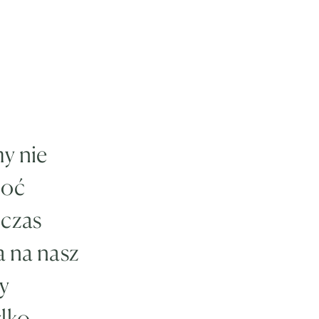
y nie
hoć
dczas
a na nasz
y
ylko