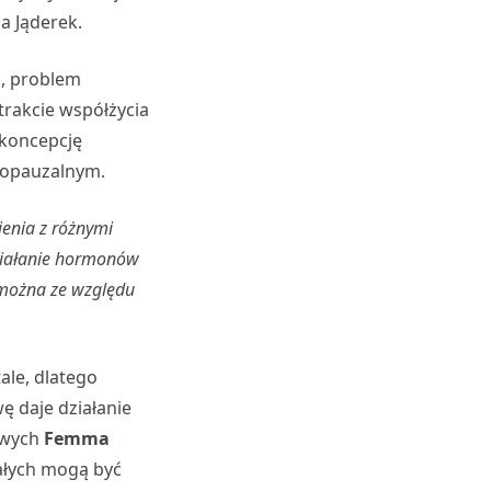
la Jąderek.
o, problem
rakcie współżycia
ykoncepcję
enopauzalnym.
enia z różnymi
ziałanie hormonów
 można ze względu
ale, dlatego
ę daje działanie
owych
Femma
załych mogą być