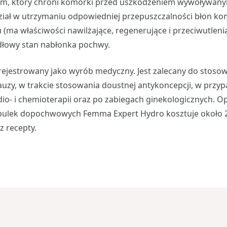
em, który chroni komórki przed uszkodzeniem wywoływan
dział w utrzymaniu odpowiedniej przepuszczalności błon k
u (ma właściwości nawilżające, regenerujące i przeciwutlen
dłowy stan nabłonka pochwy.
rejestrowany jako wyrób medyczny. Jest zalecany do stosow
uzy, w trakcie stosowania doustnej antykoncepcji, w przy
io- i chemioterapii oraz po zabiegach ginekologicznych. 
obulek dopochwowych Femma Expert Hydro kosztuje około 2
z recepty.