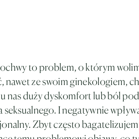
ochwy to problem, o którym wolim
, nawet ze swoim ginekologiem, c
u nas duży dyskomfort lub ból po
a seksualnego. I negatywnie wpływ
onalny. Zbyt często bagatelizujem
ące temu problemowi objawy, co t