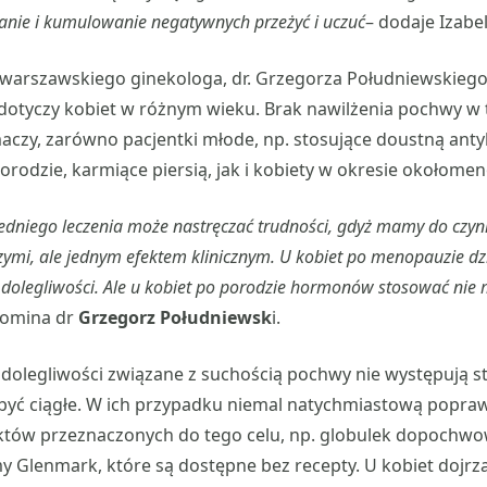
nie i kumulowanie negatywnych przeżyć i uczuć
– dodaje Izabe
 warszawskiego ginekologa, dr. Grzegorza Południewskieg
otyczy kobiet w różnym wieku. Brak nawilżenia pochwy w t
umaczy, zarówno pacjentki młode, np. stosujące doustną ant
rodzie, karmiące piersią, jak i kobiety w okresie okołom
dniego leczenia może nastręczać trudności, gdyż mamy do czyni
ymi, ale jednym efektem klinicznym. U kobiet po menopauzie d
 dolegliwości. Ale u kobiet po porodzie hormonów stosować nie
pomina dr
Grzegorz Południewsk
i.
dolegliwości związane z suchością pochwy nie występują st
 być ciągłe. W ich przypadku niemal natychmiastową popraw
tów przeznaczonych do tego celu, np. globulek dopochw
my Glenmark, które są dostępne bez recepty. U kobiet dojr