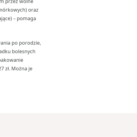
ym przez wolne
omórkowych) oraz
iające) – pomaga
ania po porodzie,
padku bolesnych
Opakowanie
7 zł. Można je