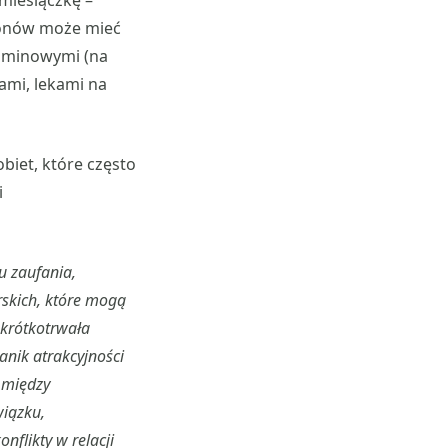
miesiączkę –
monów może mieć
taminowymi (na
ami, lekami na
iet, które często
i
u zaufania,
rskich, które mogą
 krótkotrwała
anik atrakcyjności
i między
wiązku,
nflikty w relacji