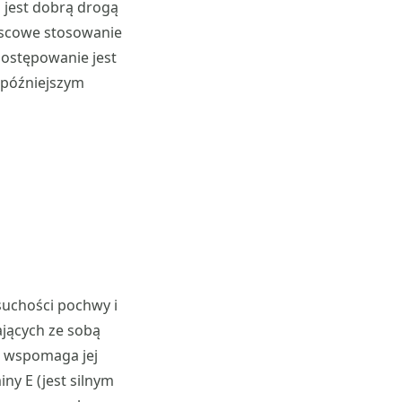
 jest dobrą drogą
jscowe stosowanie
postępowanie jest
 późniejszym
suchości pochwy i
ających ze sobą
z wspomaga jej
ny E (jest silnym