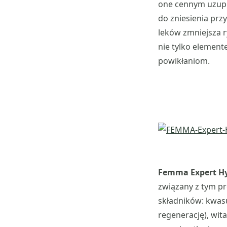
one cennym uzupe
do zniesienia prz
leków zmniejsza r
nie tylko element
powikłaniom.
Femma Expert H
związany z tym pr
składników: kwas
regenerację), wita