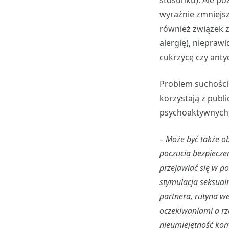
stosunku). Ale p
wyraźnie zmniejs
również związek 
alergię), niepraw
cukrzycę czy anty
Problem suchości 
korzystają z publ
psychoaktywnych, 
–
Może być także ob
poczucia bezpiecze
przejawiać się w p
stymulacja seksualn
partnera, rutyna we
oczekiwaniami a rze
nieumiejętność komu