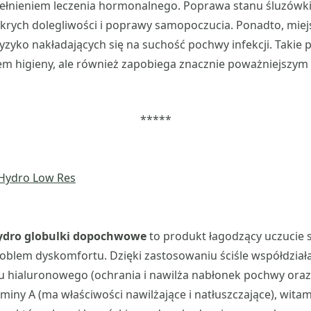
łnieniem leczenia hormonalnego. Poprawa stanu śluzówki
ykrych dolegliwości i poprawy samopoczucia. Ponadto, mie
yzyko nakładających się na suchość pochwy infekcji. Takie 
em higieny, ale również zapobiega znacznie poważniejszym
*****
ydro globulki dopochwowe
to produkt łagodzący uczucie 
oblem dyskomfortu. Dzięki zastosowaniu ściśle współdział
u hialuronowego (ochrania i nawilża nabłonek pochwy ora
miny A (ma właściwości nawilżające i natłuszczające), witami