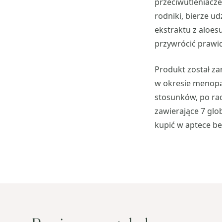
przeciwutleniacz
rodniki, bierze u
ekstraktu z aloes
przywrócić prawi
Produkt został za
w okresie menopa
stosunków, po rad
zawierające 7 gl
kupić w aptece be