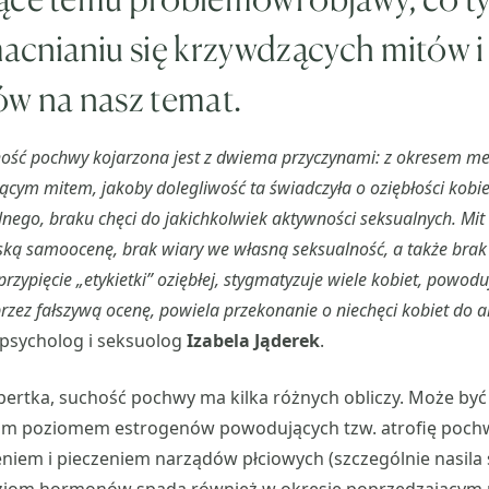
acnianiu się krzywdzących mitów i
ów na nasz temat.
ość pochwy kojarzona jest z dwiema przyczynami: z okresem me
cym mitem, jakoby dolegliwość ta świadczyła o oziębłości kobiet
nego, braku chęci do jakichkolwiek aktywności seksualnych. Mit
iską samoocenę, brak wiary we własną seksualność, a także brak 
zypięcie „etykietki” oziębłej, stygmatyzuje wiele kobiet, powoduj
rzez fałszywą ocenę, powiela przekonanie o niechęci kobiet do 
psycholog i seksuolog
Izabela Jąderek
.
pertka, suchość pochwy ma kilka różnych obliczy. Może być
im poziomem estrogenów powodujących tzw. atrofię pochw
niem i pieczeniem narządów płciowych (szczególnie nasila 