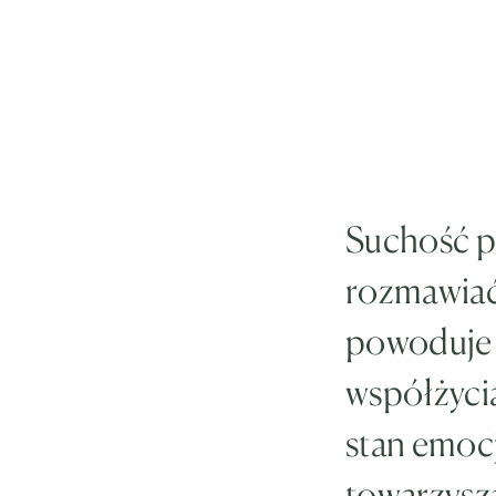
Suchość p
rozmawiać
powoduje 
współżyci
stan emocj
towarzysz