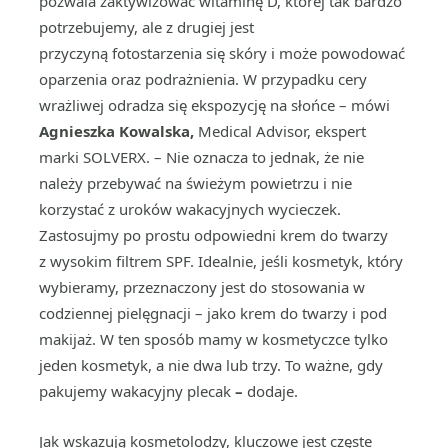
pozwala zaktywizować witaminę D, której tak bardzo
potrzebujemy, ale z drugiej jest
przyczyną fotostarzenia się skóry i może powodować
oparzenia oraz podrażnienia. W przypadku cery
wrażliwej odradza się ekspozycję na słońce – mówi
Agnieszka Kowalska,
Medical Advisor, ekspert
marki SOLVERX. – Nie oznacza to jednak, że nie
należy przebywać na świeżym powietrzu i nie
korzystać z uroków wakacyjnych wycieczek.
Zastosujmy po prostu odpowiedni krem do twarzy
z wysokim filtrem SPF. Idealnie, jeśli kosmetyk, który
wybieramy, przeznaczony jest do stosowania w
codziennej pielęgnacji – jako krem do twarzy i pod
makijaż. W ten sposób mamy w kosmetyczce tylko
jeden kosmetyk, a nie dwa lub trzy. To ważne, gdy
pakujemy wakacyjny plecak
–
dodaje.
Jak wskazują kosmetolodzy, kluczowe jest częste