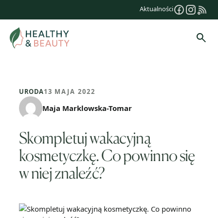
Przejdź
Aktualności
do
treści
Szuk
URODA
13 MAJA 2022
Maja Marklowska-Tomar
Skompletuj wakacyjną
kosmetyczkę. Co powinno się
w niej znaleźć?