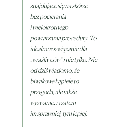
znajdujące się na skórze –
bez pocierania
i wielokrotnego
powtarzania procedury. To
idealne rozwiązanie dla
„wrażliwców” i nie tylko. Nie
od dziś wiadomo, że
biwakowe kąpiele to
przygoda, ale także
wyzwanie. A zatem –
im sprawniej, tym lepiej.