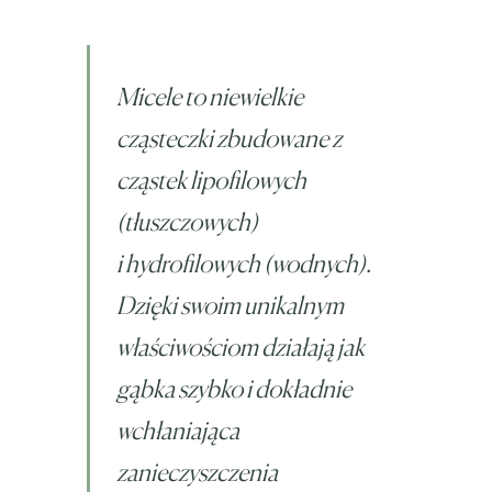
Micele to niewielkie
cząsteczki zbudowane z
cząstek lipofilowych
(tłuszczowych)
i hydrofilowych (wodnych).
Dzięki swoim unikalnym
właściwościom działają jak
gąbka szybko i dokładnie
wchłaniająca
zanieczyszczenia