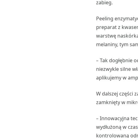
zabieg.
Peeling enzymatyc
preparat z kwase
warstwę naskórka
melaniny, tym sa
–
Tak dogłębnie o
niezwykle silne w
aplikujemy w ampu
W dalszej części 
zamknięty w mikro
–
Innowacyjna tec
wydłużoną w czasi
kontrolowaną odno