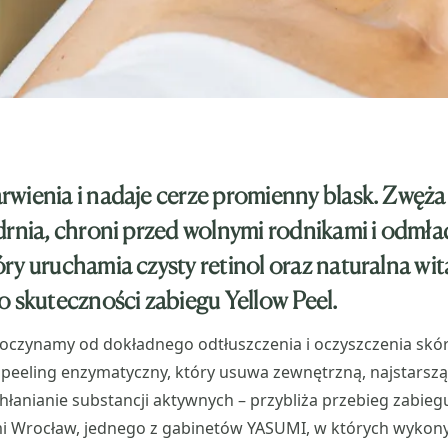
wienia i nadaje cerze promienny blask. Zwęża
drnia, chroni przed wolnymi rodnikami i odmła
ry uruchamia czysty retinol oraz naturalna wi
o skuteczności zabiegu Yellow Peel.
poczynamy od dokładnego odtłuszczenia i oczyszczenia skór
eeling enzymatyczny, który usuwa zewnętrzną, najstarszą 
hłanianie substancji aktywnych – przybliża przebieg zabie
i Wrocław, jednego z gabinetów YASUMI, w których wykony