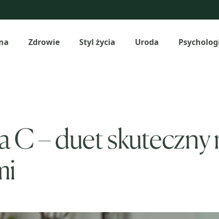
na
Zdrowie
Styl życia
Uroda
Psycholog
a C – duet skuteczny 
mi