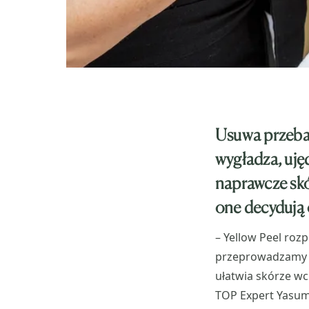
Usuwa przebar
wygładza, uję
naprawcze skó
one decydują 
– Yellow Peel roz
przeprowadzamy p
ułatwia skórze wc
TOP Expert Yasum