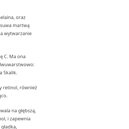
elaina, oraz
 usuwa martwą
za wytwarzanie
ę C. Ma ona
ją dwuwarstwowo:
 Skalik.
 retinol, również
ąco.
wala na głębszą,
ol, i zapewnia
 gładka,