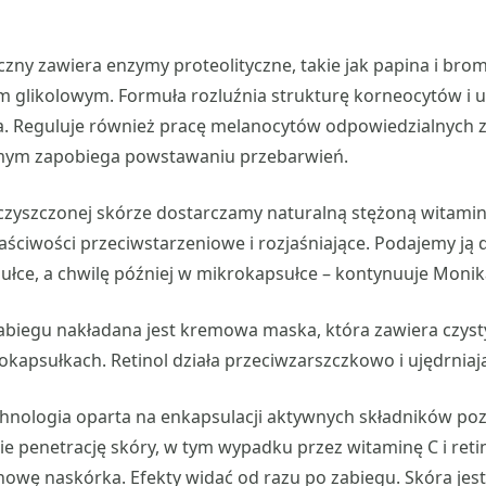
zny zawiera enzymy proteolityczne, takie jak papina i brom
m glikolowym. Formuła rozluźnia strukturę korneocytów i
. Reguluje również pracę melanocytów odpowiedzialnych 
mym zapobiega powstawaniu przebarwień.
czyszczonej skórze dostarczamy naturalną stężoną witamin
łaściwości przeciwstarzeniowe i rozjaśniające. Podajemy 
łce, a chwilę później w mikrokapsułce – kontynuuje Monika
zabiegu nakładana jest kremowa maska, która zawiera czysty
kapsułkach. Retinol działa przeciwzarszczkowo i ujędrniaj
hnologia oparta na enkapsulacji aktywnych składników poz
e penetrację skóry, w tym wypadku przez witaminę C i retin
wę naskórka. Efekty widać od razu po zabiegu. Skóra jest