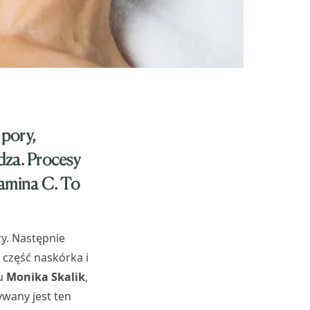
 pory,
dza. Procesy
tamina C. To
y. Następnie
część naskórka i
gu
Monika Skalik
,
wany jest ten