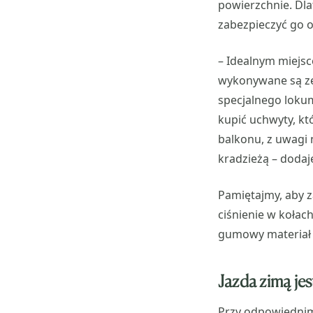
powierzchnie. Dla
zabezpieczyć go 
– Idealnym miejs
wykonywane są ze 
specjalnego loku
kupić uchwyty, kt
balkonu, z uwagi 
kradzieżą – dodaj
Pamiętajmy, aby 
ciśnienie w kołac
gumowy materiał 
Jazda zimą je
Przy odpowiednim