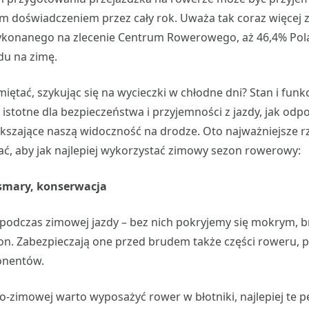
m doświadczeniem przez cały rok. Uważa tak coraz więcej z
ykonanego na zlecenie Centrum Rowerowego, aż 46,4% Po
du na zimę.
iętać, szykując się na wycieczki w chłodne dni? Stan i fun
 istotne dla bezpieczeństwa i przyjemności z jazdy, jak odp
ększające naszą widoczność na drodze. Oto najważniejsze rz
ć, aby jak najlepiej wykorzystać zimowy sezon rowerowy:
 smary, konserwacja
e podczas zimowej jazdy – bez nich pokryjemy się mokrym,
n. Zabezpieczają one przed brudem także części roweru, p
onentów.
no-zimowej warto wyposażyć rower w błotniki, najlepiej te p