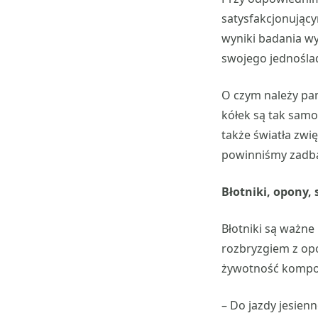
satysfakcjonujący
wyniki badania w
swojego jednośla
O czym należy pam
kółek są tak samo
także światła zwi
powinniśmy zadba
Błotniki, opony,
Błotniki są ważn
rozbryzgiem z opo
żywotność komp
– Do jazdy jesien