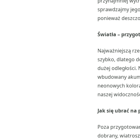
przynajmniej wytr
sprawdzajmy jego 
ponieważ deszczo
Światła – przygot
Najważniejszą rze
szybko, dlatego d
dużej odległości.
wbudowany akumul
neonowych kolora
naszej widocznoś
Jak się ubrać na
Poza przygotowan
dobrany, wiatrosz