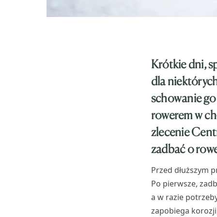
Krótkie dni, 
dla niektórych
schowanie go a
rowerem w chł
zlecenie Cent
zadbać o row
Przed dłuższym p
Po pierwsze, zad
a w razie potrzeb
zapobiega korozji