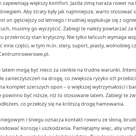
 i zapewniają większy komfort. Jazda zimą naraża rower na 
i śniegiem. Aby straty były jak najmniejsze, warto stosować 
st on gęściejszy od letniego i trudniej wypłukuje się z ogni
uch, musimy go wyczyścić. Zabiegi te należy powtarzać za
 przekroczy stan krytyczny. Nie tylko łańcuch wymaga wsp
inne części, w tym m.in. stery, suport, piasty, wolnobieg 
 Centrumrowerowe.pl.
latem mogą być nieco za cienkie na trudne warunki. Inten
e zanieczyszczeń na drogę, co zwiększa ryzyko ich przebici
a komplet szerszych opon – o większej wytrzymałości i ba
ie powinno być niższe, niż to stosowane latem. Zabiegi te z
odłożem, co przełoży się na krótszą drogę hamowania.
śniegowym i śniegu oznacza kontakt roweru ze słoną, brud
dować korozję i uszkodzenia. Pamiętajmy więc, aby umyć 