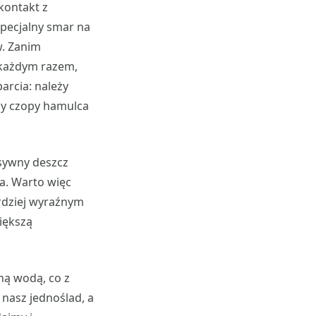
kontakt z
specjalny smar na
w. Zanim
 każdym razem,
arcia: należy
czy czopy hamulca
sywny deszcz
a. Warto więc
rdziej wyraźnym
większą
ną wodą, co z
nasz jednoślad, a