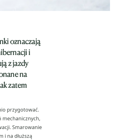
nki oznaczają
ibernacji i
ją z jazdy
konane na
Jak zatem
io przygotować.
ń mechanicznych,
wacji. Smarowanie
m i na dłuższą