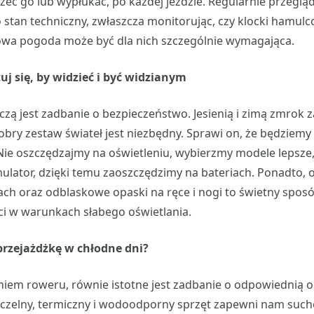
zeć go lub wypłukać, po każdej jeździe. Regularnie przegląd
stan techniczny, zwłaszcza monitorując, czy klocki hamulco
wa pogoda może być dla nich szczególnie wymagająca.
uj się, by widzieć i być widzianym
czą jest zadbanie o bezpieczeństwo. Jesienią i zimą zmrok
obry zestaw świateł jest niezbędny. Sprawi on, że będziemy 
 Nie oszczędzajmy na oświetleniu, wybierzmy modele lepsze
ator, dzięki temu zaoszczędzimy na bateriach. Ponadto, 
ch oraz odblaskowe opaski na ręce i nogi to świetny spos
ci w warunkach słabego oświetlania.
 przejażdżkę w chłodne dni?
iem roweru, równie istotne jest zadbanie o odpowiednią o
czelny, termiczny i wodoodporny sprzęt zapewni nam sucho