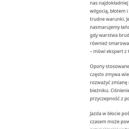
nas najdokładniej
wilgocią, błotem 
trudne warunki. Je
nasmarujemy łańc
gdy warstwa brudu
również smarować 
– mówi ekspert z
Opony stosowane 
często zmywa wiel
rozważyć zmianę n
bieżniku. Ciśnien
przyczepność z p
Jazda w błocie po
czasem może powo