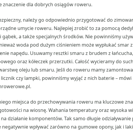
 znaczenie dla dobrych osiągów roweru.
bezpieczny, należy go odpowiednio przygotować do zimowan
porządne umycie roweru. Najlepiej zrobić to za pomocą de
 i gąbek, a także specjalnych środków. Nie powinniśmy uży
onieważ woda pod dużym ciśnieniem może wypłukać smar z ł
enie napędu. Usuwamy resztki smaru z brudem z łańcucha, 
wego oraz kółeczek przerzutki. Całość wycieramy do such
warstwę oleju lub smaru. Jeśli do roweru mamy zamontowa
 licznik czy lampki, powinniśmy wyjąć z nich baterie –
mówi
mrowerowe.pl.
ego miejsca do przechowywania roweru ma kluczowe znac
gotowości na wiosnę. Wahania temperatury oraz wysoka w
na działanie komponentów. Tak samo długie odziaływanie
 negatywnie wpływać zarówno na gumowe opony, jak i la