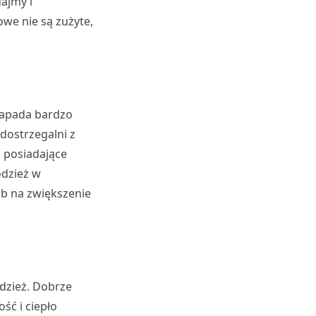
ajmy i
we nie są zużyte,
 zapada bardzo
dostrzegalni z
, posiadające
odzież w
ób na zwiększenie
dzież. Dobrze
ść i ciepło