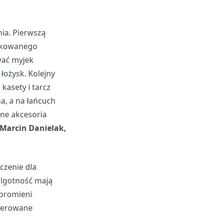
ia. Pierwszą
dykowanego
wać myjek
ożysk. Kolejny
kasety i tarcz
a, a na łańcuch
ne akcesoria
Marcin Danielak,
zenie dla
ilgotność mają
 promieni
kierowane