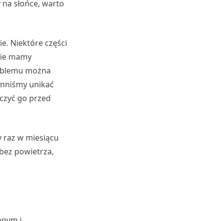
 na słońce, warto
. Niektóre części
 nie mamy
roblemu można
inniśmy unikać
eczyć go przed
 raz w miesiącu
 bez powietrza,
mnym i