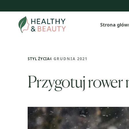
Przejdź
do
treści
Strona głów
STYL ŻYCIA
4 GRUDNIA 2021
Przygotuj rower n