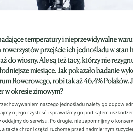
spadające temperatury i nieprzewidywalne waru
 rowerzystów przejście ich jednośladu w stan h
ż do wiosny. Ale są też tacy, którzy nie rezygnu
odniejsze miesiące. Jak pokazało badanie wy
rum Rowerowego, robi tak aż 46,4% Polaków. 
er w okresie zimowym?
rzechowywaniem naszego jednośladu należy go odpowiedn
bajmy o jego czystość i sprawdźmy go pod kątem uszkodze
y oddajmy do serwisu. Po drugie, nie zapomnijmy o konser
, a także chroni części ruchome przed nadmiernym zużycie