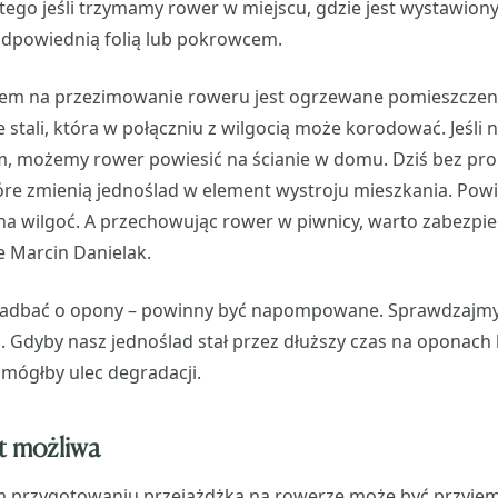
tego jeśli trzymamy rower w miejscu, gdzie jest wystawiony
odpowiednią folią lub pokrowcem.
cem na przezimowanie roweru jest ogrzewane pomieszczenie
stali, która w połączniu z wilgocią może korodować. Jeśli
m, możemy rower powiesić na ścianie w domu. Dziś bez p
óre zmienią jednoślad w element wystroju mieszkania. Pow
na wilgoć. A przechowując rower w piwnicy, warto zabezpi
e Marcin Danielak.
zadbać o opony – powinny być napompowane. Sprawdzajmy
h. Gdyby nasz jednoślad stał przez dłuższy czas na oponach
mógłby ulec degradacji.
st możliwa
 przygotowaniu przejażdżka na rowerze może być przyje