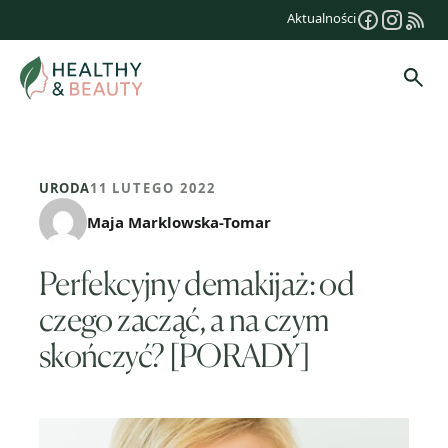
Przejdź
Aktualności
do
treści
Szuk
URODA
11 LUTEGO 2022
Maja Marklowska-Tomar
Perfekcyjny demakijaż: od
czego zacząć, a na czym
skończyć? [PORADY]