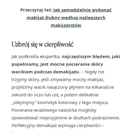
Przeczytaj też:
Jak samodzielnie wykonać
makijaż ślubny według najlepszych
makijażystów
Uzbrój się w cierpliwość
Jak podkreśla ekspertka,
najczęstszym błędem, jaki
popełniamy, jest mocne pocieranie skóry
wacikiem podczas demakijażu
. – Nigdy nie
trzyjmy skóry. Jeśli zmywamy mocny makijaż,
przyłóżmy wacik nasączony płynem na kilkanaście
sekund do oczu lub ust, a potem delikatnie
„zdejmijmy” kosmetyk kolorowy z tego miejsca.
Pocieranie wrażliwego naskórka mogłoby
spowodować nieprzyjemne w skutkach podrażnienie.
Perfekcyjny demakijaż wymaga cierpliwości –