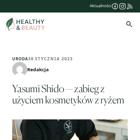
Przejdź
Aktualności
do
treści
Szuk
URODA
30 STYCZNIA 2023
Redakcja
Yasumi Shido — zabieg z
użyciem kosmetyków z ryżem