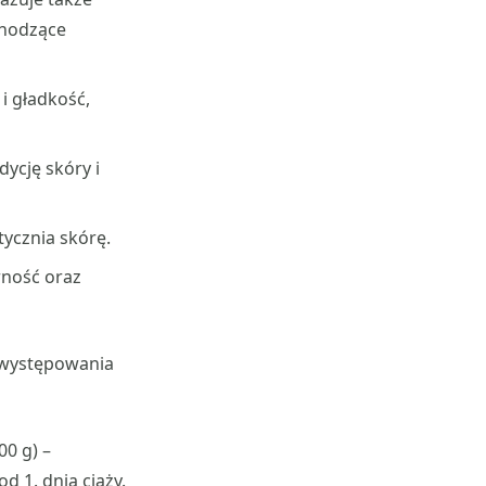
chodzące
i gładkość,
dycję skóry i
ycznia skórę.
rność oraz
 występowania
00 g) –
d 1. dnia ciąży.