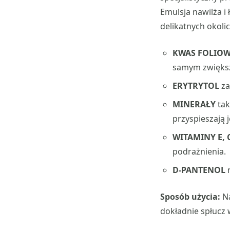
Emulsja nawilża 
delikatnych okoli
KWAS FOLIO
samym zwiększy
ERYTRYTOL
za
MINERAŁY
tak
przyspieszają j
WITAMINY E, C
podrażnienia.
D-PANTENOL
n
Sposób użycia:
Na
dokładnie spłucz