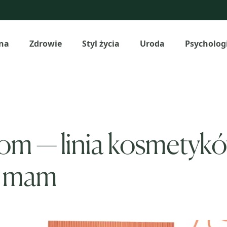
na
Zdrowie
Styl życia
Uroda
Psycholog
om — linia kosmetykó
h mam