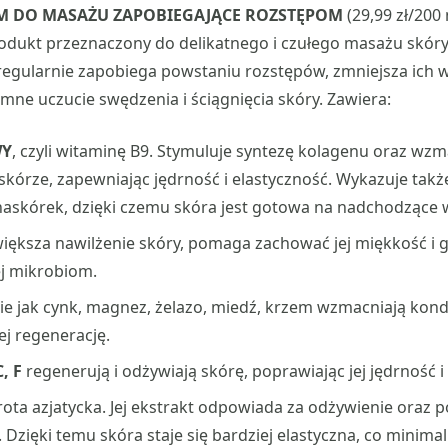
M DO MASAŻU ZAPOBIEGAJĄCE ROZSTĘPOM
(29,99 zł/200 
rodukt przeznaczony do delikatnego i czułego masażu skóry 
regularnie zapobiega powstaniu rozstępów, zmniejsza ich 
emne uczucie swędzenia i ściągnięcia skóry. Zawiera:
WY
, czyli witaminę B9. Stymuluje syntezę kolagenu oraz wz
órze, zapewniając jędrność i elastyczność. Wykazuje także
naskórek, dzięki czemu skóra jest gotowa na nadchodzące 
iększa nawilżenie skóry, pomaga zachować jej miękkość i g
ej mikrobiom.
ie jak cynk, magnez, żelazo, miedź, krzem wzmacniają kondy
ej regenerację.
, F
regenerują i odżywiają skórę, poprawiając jej jędrność i
rota azjatycka. Jej ekstrakt odpowiada za odżywienie oraz 
 Dzięki temu skóra staje się bardziej elastyczna, co minimal