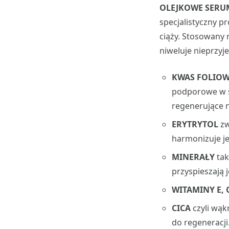
OLEJKOWE SERU
specjalistyczny p
ciąży. Stosowany 
niweluje nieprzyj
KWAS FOLIO
podporowe w sk
regenerujące 
ERYTRYTOL
zw
harmonizuje j
MINERAŁY
tak
przyspieszają j
WITAMINY E, C
CICA
czyli wąk
do regeneracji.