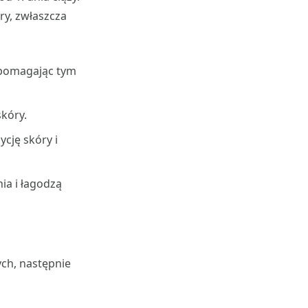
ry, zwłaszcza
 pomagając tym
kóry.
cję skóry i
a i łagodzą
ych, następnie