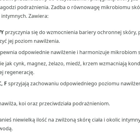
i łagodzi podrażnienia. Zadba o równowagę mikrobiomu skó
c intymnych. Zawiera:
WY
przyczynia się do wzmocnienia bariery ochronnej skóry,
ć jej poziom nawilżenia.
pewnia odpowiednie nawilżenie i harmonizuje mikrobiom s
ie jak cynk, magnez, żelazo, miedź, krzem wzmacniają kondy
ej regenerację.
, F
sprzyjają zachowaniu odpowiedniego poziomu nawilżeni
awilża, koi oraz przeciwdziała podrażnieniom.
nieś niewielką ilość na zwilżoną skórę ciała i okolic intymn
 wodą.