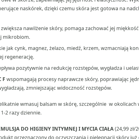
nerujące naskórek, dzięki czemu skóra jest gotowa na nad
zwiększa nawilżenie skóry, pomaga zachować jej miękkość 
ej mikrobiom.
akie jak cynk, magnez, żelazo, miedź, krzem, wzmacniają kon
ej regenerację.
pływa pozytywnie na redukcję rozstępów, wygładza i uelast
 F
wspomagają procesy naprawcze skóry, poprawiając jęd
wygładzają, zmniejszając widoczność rozstępów.
likatnie wmasuj balsam w skórę, szczególnie w okolicach
1-2 razy dziennie.
EMULSJA DO HIGIENY INTYMNEJ I MYCIA CIAŁA
(24,99 zł/2
odukt przeznaczony do oczyszczania i pielęgnacji skóry już o