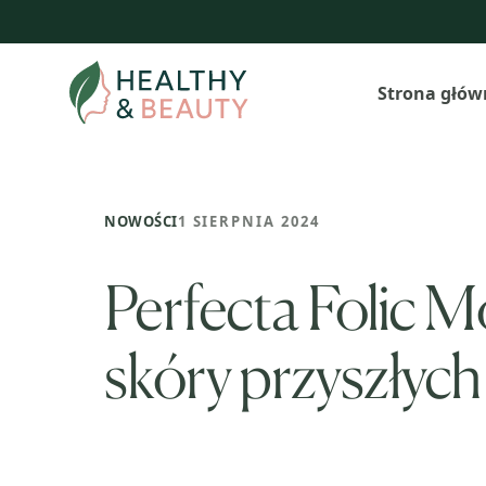
Przejdź
do
treści
Strona głów
NOWOŚCI
1 SIERPNIA 2024
Perfecta Folic M
skóry przyszłyc