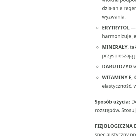
działanie rege
wyzwania.
ERYTRYTOL
— 
harmonizuje j
MINERAŁY
, t
przyspieszają j
DARUTOZYD
w
WITAMINY E, C
elastyczność, 
Sposób użycia:
De
rozstępów. Stosuj 
FIZJOLOGICZNA 
specjalistyczny pr