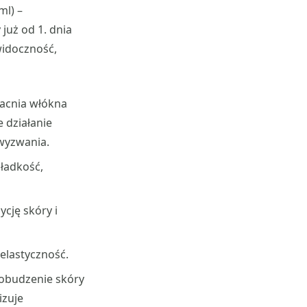
ml) –
już od 1. dnia
widoczność,
macnia włókna
 działanie
wyzwania.
ładkość,
cję skóry i
 elastyczność.
pobudzenie skóry
izuje