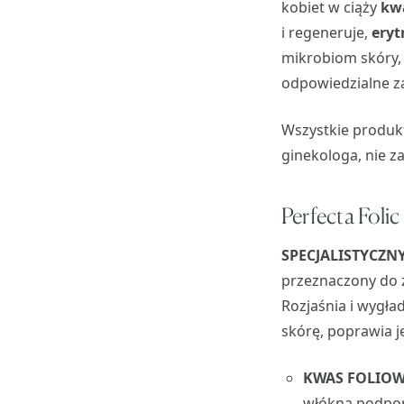
kobiet w ciąży
kw
i regeneruje,
eryt
mikrobiom skóry
odpowiedzialne 
Wszystkie produk
ginekologa, nie z
Perfecta Foli
SPECJALISTYCZN
przeznaczony do za
Rozjaśnia i wygła
skórę, poprawia je
KWAS FOLIO
włókna podporo