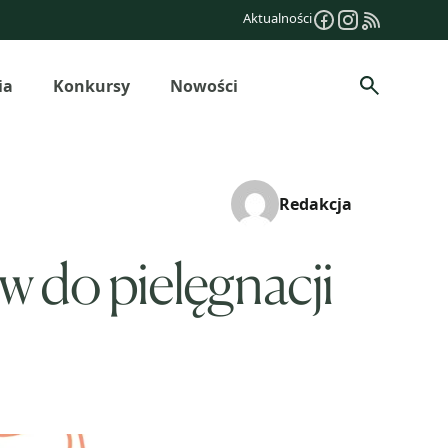
Aktualności
ia
Konkursy
Nowości
Szukaj
Redakcja
w do pielęgnacji