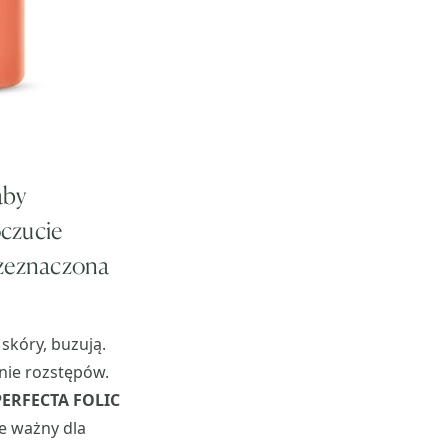
aby
oczucie
zeznaczona
skóry, buzują.
anie rozstępów.
PERFECTA FOLIC
e ważny dla