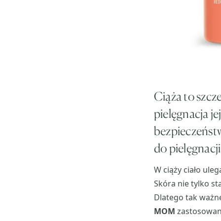
Ciąża to szcze
pielęgnacja je
bezpieczeńs
do pielęgnacji
W ciąży ciało ule
Skóra nie tylko st
Dlatego tak ważne
MOM
zastosowano