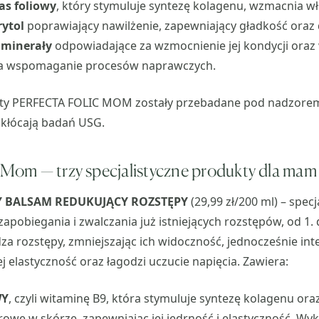
as foliowy
, który stymuluje syntezę kolagenu, wzmacnia 
rytol
poprawiający nawilżenie, zapewniający gładkość oraz 
,
minerały
odpowiadające za wzmocnienie jej kondycji oraz
za wspomaganie procesów naprawczych.
ty PERFECTA FOLIC MOM zostały przebadane pod nadzorem
akłócają badań USG.
c Mom — trzy specjalistyczne produkty dla mam
Y BALSAM REDUKUJĄCY ROZSTĘPY
(29,99 zł/200 ml) – spec
pobiegania i zwalczania już istniejących rozstępów, od 1. d
dza rozstępy, zmniejszając ich widoczność, jednocześnie in
j elastyczność oraz łagodzi uczucie napięcia. Zawiera:
WY
, czyli witaminę B9, która stymuluje syntezę kolagenu or
we w skórze, zapewniając jej jędrność i elastyczność. Wyk