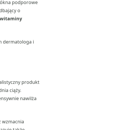
włókna podporowe
dbający o
witaminy
 dermatologa i
jalistyczny produkt
nia ciąży.
tensywnie nawilża
az wzmacnia
azuje także