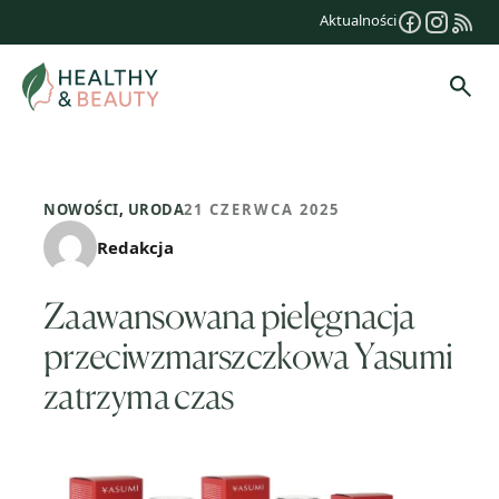
Przejdź
Aktualności
do
treści
Szuk
NOWOŚCI
,
URODA
21 CZERWCA 2025
Redakcja
Zaawansowana pielęgnacja
przeciwzmarszczkowa Yasumi
zatrzyma czas