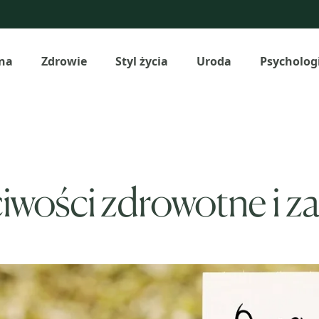
na
Zdrowie
Styl życia
Uroda
Psycholog
iwości zdrowotne i z