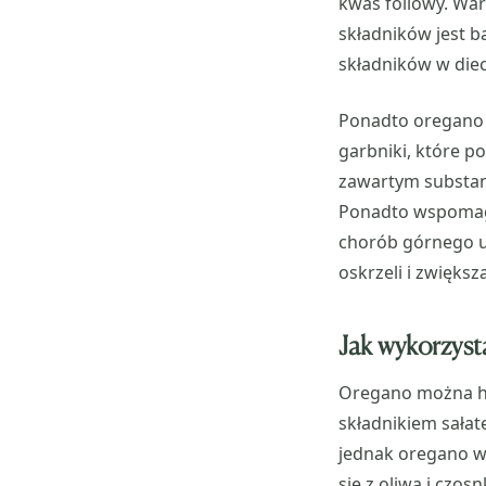
kwas foliowy. War
składników jest b
składników w diec
Ponadto oregano z
garbniki, które p
zawartym substan
Ponadto wspomaga 
chorób górnego u
oskrzeli i zwięks
Jak wykorzyst
Oregano można ho
składnikiem sałat
jednak oregano w
się z oliwą i czos