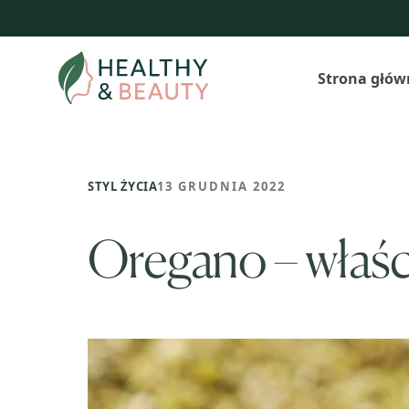
Przejdź
do
treści
Strona głów
STYL ŻYCIA
13 GRUDNIA 2022
Oregano – właśc