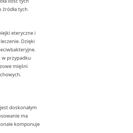
ła ilość tych
 źródła tych
ejki eteryczne i
eczenie. Dzięki
eciwbakteryjne.
ż w przypadku
czowe mięśni
echowych.
jest doskonałym
stosowanie ma
skonale komponuje