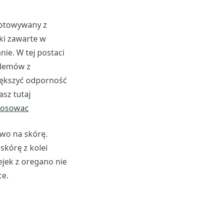
ygotowywany z
iki zawarte w
ie. W tej postaci
blemów z
iększyć odporność
asz tutaj
stosowac
wo na skórę.
skórę z kolei
ejek z oregano nie
ce.