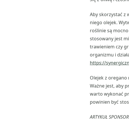
Aby skorzystać z 
niego olejek. Wytw
roślinie są mocno
stosowany jest m
trawieniem czy g
organizmu i dział
https://synergicz
Olejek z oregano
Ważne jest, aby p
warto wykonać pró
powinien być stos
ARTYKUŁ SPONSO