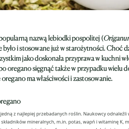
popularną nazwą lebiodki pospolitej (
Origanum
e było i stosowane już w starożytności. Choć d
szystkim jako doskonała przyprawa w kuchni wło
po oregano sięgnąć także w przypadku wielu do
e oregano ma właściwości i zastosowanie.
oregano
 jedną z najlepiej przebadanych roślin. Naukowcy odnaleźli w
 składników mineralnych, m.in. potas, wapń i witaminę K, m