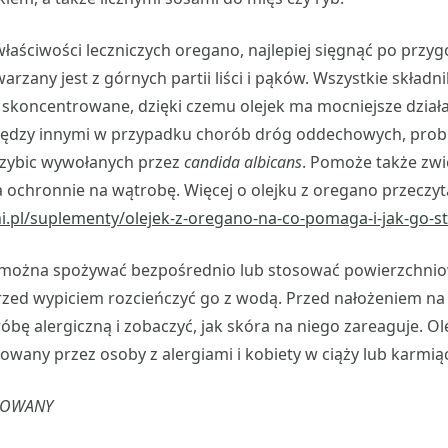
właściwości leczniczych oregano, najlepiej sięgnąć po prz
arzany jest z górnych partii liści i pąków. Wszystkie składn
 skoncentrowane, dzięki czemu olejek ma mocniejsze działan
iędzy innymi w przypadku chorób dróg oddechowych, pro
rzybic wywołanych przez
candida albicans
. Pomoże także zw
a ochronnie na wątrobę. Więcej o olejku z oregano przeczyt
ni.pl/suplementy/olejek-z-oregano-na-co-pomaga-i-jak-go-
 można spożywać bezpośrednio lub stosować powierzchnio
rzed wypiciem rozcieńczyć go z wodą. Przed nałożeniem na 
bę alergiczną i zobaczyć, jak skóra na niego zareaguje. Ol
owany przez osoby z alergiami i kobiety w ciąży lub karmią
ROWANY