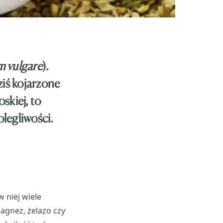
 vulgare
).
ziś kojarzone
skiej, to
legliwości.
 niej wiele
agnez, żelazo czy