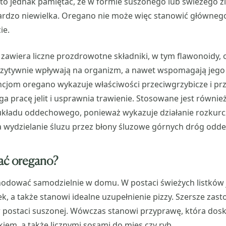
to jednak pamiętać, że w formie suszonego lub świeżego zio
ardzo niewielka. Oregano nie może więc stanowić głównego
ie.
awiera liczne prozdrowotne składniki, w tym flawonoidy, ol
ozytywnie wpływają na organizm, a nawet wspomagają jego l
cjom oregano wykazuje właściwości przeciwgrzybicze i prz
pracę jelit i usprawnia trawienie. Stosowane jest równie
kładu oddechowego, ponieważ wykazuje działanie rozkur
za wydzielanie śluzu przez błony śluzowe górnych dróg odd
ać oregano?
dować samodzielnie w domu. W postaci świeżych listków 
ek, a także stanowi idealne uzupełnienie pizzy. Szersze za
 postaci suszonej. Wówczas stanowi przyprawę, która do
nkiem, a także licznymi sosami do mięs czy ryb.