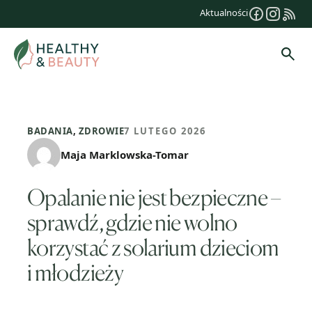
Przejdź
Aktualności
do
treści
Szuk
BADANIA
,
ZDROWIE
7 LUTEGO 2026
Maja Marklowska-Tomar
Opalanie nie jest bezpieczne –
sprawdź, gdzie nie wolno
korzystać z solarium dzieciom
i młodzieży